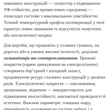
зовнішніх конструкцій — поліестер з підвищеною
УФ-стійкістю, для промислових середовищ —
епоксидні системи з максимальною хімстійкістю.
Точний температурний профіль полімеризації у печі
гарантує повне зшивання та відсутність помутнінь
або апельсинової шкірки.
Для виробів, що працюють у соляних туманах, на
дорогах або в умовах високої вологості, доцільна
гальванізація та електроплатування
. Цинкові
покриття (гаряче цинкування чи електролітичне)
створюють бар’єрний і катодний захист,
продовжуючи ресурс сталевих конструкцій у десятки
разів. Електролітичні покриття — нікелювання,
хромування, міднення — використовують для
підвищення зносостійкості, контактної провідності й
естетики. Важливі параметри: товщина шару,
рівномірність осадження на гострих ребрах і у