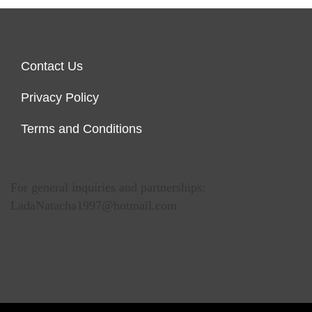
Contact Us
Privacy Policy
Terms and Conditions
For general inquiries and partnerships:
LadaNatacha1997@hotmail.com