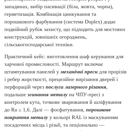
западинах, вибір пасивації (біла, жовта, чорна),
герметизація. Комбінація цинкування та
порошкового фарбування (система Duplex) додає
подвійний рубіж захисту, що підходить для мостових
конструкцій, зовнішніх огороджень,
сільськогосподарської техніки.
Практичний кейс: виготовлення шаф керування для
харчової промисловості. Маршрут включає
штампування панелей у
механічні преси
для прорізів
і ребер жорсткості, прецизійне вирізання дверей і
перфорацій через
послуги лазерного різання
,
подальше
згинання металу
на ЧПУ-пресі з
контролем кута, точкове зварювання й шліфування
до Ra ≤ 1,6. Далі — фосфатування,
порошкове
покриття металу
у кольорі RAL із маскуванням
посадочних місць і різьб, та опціонально —