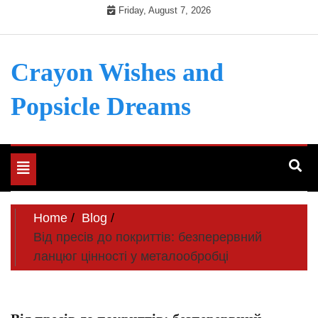
Skip
Friday, August 7, 2026
to
content
Crayon Wishes and
Popsicle Dreams
Toggle
navigation
Home
Blog
Від пресів до покриттів: безперервний
ланцюг цінності у металообробці