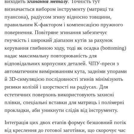
виходить
згинання металу
. Точність тут
визначається вибором інструменту (матриці та
пуансона), радіусом згину відносно товщини,
правильним K-фактором і компенсацією пружного
повернення. Повітряне згинання забезпечує
гнучкість і широкий діапазон кутів за рахунок
керування глибиною ходу, тоді як осадка (bottoming)
надає максимальну повторюваність для
відповідальних корпусних деталей. ЧПУ-преси з
автоматичним вимірюванням кута, задніми упорами
й 3D-симуляцією послідовності згинів мінімізують
ризики колізій і шорсткості на радіусах. Для
естетичних поверхонь використовують захисні
плівки, спеціальні вставки для матриць і полімерні
прокладки, аби уникнути слідів від інструменту.
Інтеграція цих двох етапів формує безшовний потік
від креслення до готової заготівки, що скорочує час