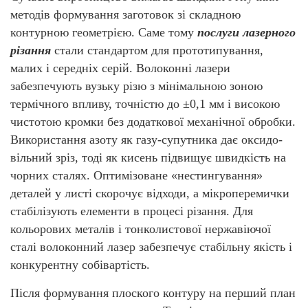
методів формування заготовок зі складною
контурною геометрією. Саме тому
послуги лазерного
різання
стали стандартом для прототипування,
малих і середніх серій. Волоконні лазери
забезпечують вузьку різю з мінімальною зоною
термічного впливу, точністю до ±0,1 мм і високою
чистотою кромки без додаткової механічної обробки.
Використання азоту як газу-супутника дає оксидо-
вільний зріз, тоді як кисень підвищує швидкість на
чорних сталях. Оптимізоване «нестингування»
деталей у листі скорочує відходи, а мікроперемички
стабілізують елементи в процесі різання. Для
кольорових металів і тонколистової нержавіючої
сталі волоконний лазер забезпечує стабільну якість і
конкурентну собівартість.
Після формування плоского контуру на перший план