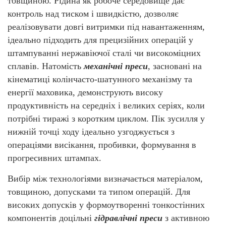
товщиною. Рідина як робоче середовище дає
контроль над тиском і швидкістю, дозволяє
реалізовувати довгі витримки під навантаженням,
ідеально підходить для прецизійних операцій у
штампуванні нержавіючої сталі чи високоміцних
сплавів. Натомість
механічні преси
, засновані на
кінематиці колінчасто-шатунного механізму та
енергії маховика, демонструють високу
продуктивність на середніх і великих серіях, коли
потрібні тиражі з коротким циклом. Пік зусилля у
нижній точці ходу ідеально узгоджується з
операціями висікання, пробивки, формування в
прогресивних штампах.
Вибір між технологіями визначається матеріалом,
товщиною, допусками та типом операцій. Для
високих допусків у формоутворенні тонкостінних
компонентів доцільні
гідравлічні преси
з активною