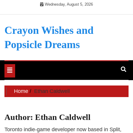
Skip
Wednesday, August 5, 2026
to
content
Crayon Wishes and
Popsicle Dreams
Toggle
navigation
Home
Ethan Caldwell
Author:
Ethan Caldwell
Toronto indie-game developer now based in Split,