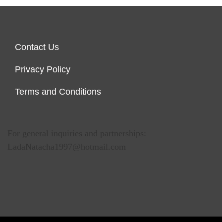
pagination
Contact Us
Privacy Policy
Terms and Conditions
For general inquiries and partnerships:
LadaNatacha1997@hotmail.com