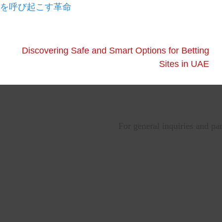
奮を呼び起こす革命
Discovering Safe and Smart Options for Betting
Sites in UAE
For general inquiries and pa