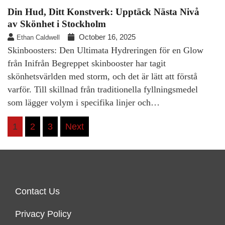
Din Hud, Ditt Konstverk: Upptäck Nästa Nivå
av Skönhet i Stockholm
October 16, 2025
Ethan Caldwell
Skinboosters: Den Ultimata Hydreringen för en Glow
från Inifrån Begreppet skinbooster har tagit
skönhetsvärlden med storm, och det är lätt att förstå
varför. Till skillnad från traditionella fyllningsmedel
som lägger volym i specifika linjer och…
Posts
1
2
3
Next
pagination
Contact Us
Privacy Policy