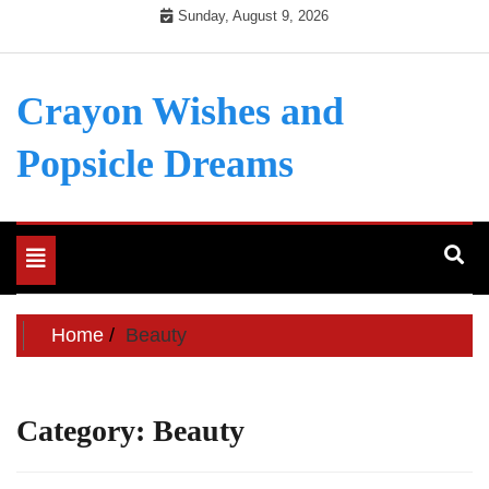
Skip
Sunday, August 9, 2026
to
content
Crayon Wishes and
Popsicle Dreams
Toggle
navigation
Home
Beauty
Category:
Beauty