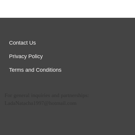
Contact Us
Privacy Policy
Terms and Conditions
For general inquiries and partnerships:
LadaNatacha1997@hotmail.com