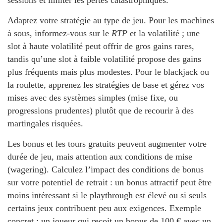
sessions et limiter les pertes catastrophiques.
Adaptez votre stratégie au type de jeu. Pour les machines
à sous, informez-vous sur le
RTP
et la volatilité ; une
slot à haute volatilité peut offrir de gros gains rares,
tandis qu’une slot à faible volatilité propose des gains
plus fréquents mais plus modestes. Pour le blackjack ou
la roulette, apprenez les stratégies de base et gérez vos
mises avec des systèmes simples (mise fixe, ou
progressions prudentes) plutôt que de recourir à des
martingales risquées.
Les bonus et les tours gratuits peuvent augmenter votre
durée de jeu, mais attention aux conditions de mise
(wagering). Calculez l’impact des conditions de bonus
sur votre potentiel de retrait : un bonus attractif peut être
moins intéressant si le playthrough est élevé ou si seuls
certains jeux contribuent peu aux exigences. Exemple
concret : un joueur qui reçoit un bonus de 100 € avec un