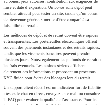
au bonus, jeux autorisés, contribution aux exigences de
mise et date d’expiration. Un
bonus sans dépôt
peut
sembler attractif pour tester un site, tandis qu’un bonus
de bienvenue généreux mérite d’être comparé à sa
faisabilité de retrait.
Les méthodes de dépôt et de retrait doivent être rapides
et transparentes. Les portefeuilles électroniques offrent
souvent des paiements instantanés et des retraits rapides,
tandis que les virements bancaires peuvent prendre
plusieurs jours. Notez également les plafonds de retrait et
les frais éventuels. Les casinos sérieux affichent
clairement ces informations et proposent un processus
KYC fluide pour éviter des blocages lors du retrait.
Un support client réactif est un indicateur fort de fiabilité
: testez le chat en direct, envoyez un e-mail ou consultez
la FAQ pour évaluer la qualité de l’assistance. Pour les