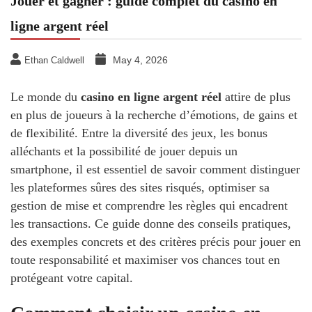
Jouer et gagner : guide complet du casino en
ligne argent réel
May 4, 2026
Ethan Caldwell
Le monde du
casino en ligne argent réel
attire de plus
en plus de joueurs à la recherche d’émotions, de gains et
de flexibilité. Entre la diversité des jeux, les bonus
alléchants et la possibilité de jouer depuis un
smartphone, il est essentiel de savoir comment distinguer
les plateformes sûres des sites risqués, optimiser sa
gestion de mise et comprendre les règles qui encadrent
les transactions. Ce guide donne des conseils pratiques,
des exemples concrets et des critères précis pour jouer en
toute responsabilité et maximiser vos chances tout en
protégeant votre capital.