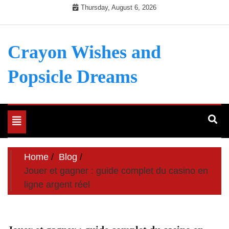
Skip
Thursday, August 6, 2026
to
content
Crayon Wishes and
Popsicle Dreams
Toggle
navigation
Home
Blog
Jouer et gagner : guide complet du casino en
ligne argent réel