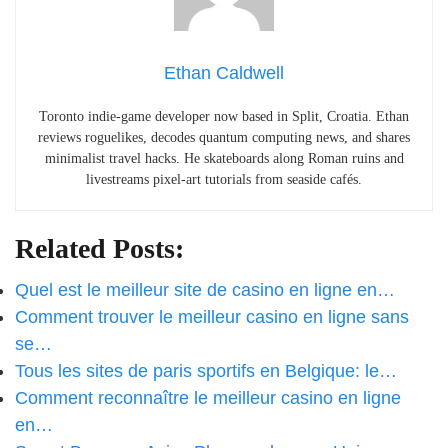
Ethan Caldwell
Toronto indie-game developer now based in Split, Croatia. Ethan
reviews roguelikes, decodes quantum computing news, and shares
minimalist travel hacks. He skateboards along Roman ruins and
livestreams pixel-art tutorials from seaside cafés.
Related Posts:
Quel est le meilleur site de casino en ligne en…
Comment trouver le meilleur casino en ligne sans
se…
Tous les sites de paris sportifs en Belgique: le…
Comment reconnaître le meilleur casino en ligne
en…