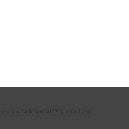
rtnerships:
LadaNatacha1997@hotmail.com