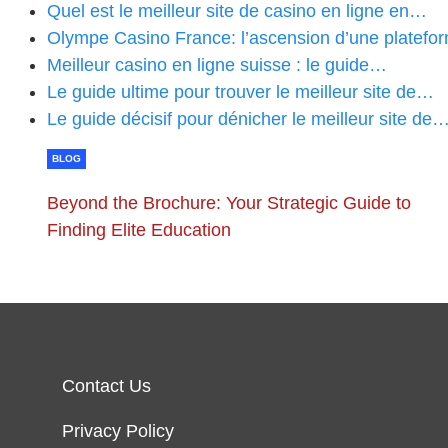
Quel est le meilleur site de casino en ligne en…
Olympe Casino France: l’ascension d’une platef
Meilleur casino en ligne suisse : le guide…
Le guide ultime pour trouver le meilleur site de…
Le guide décisif pour dénicher le meilleur site de
BLOG
Beyond the Brochure: Your Strategic Guide to
Finding Elite Education
Contact Us
Privacy Policy