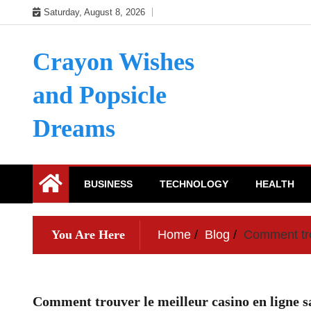
Skip
Saturday, August 8, 2026
to
content
Crayon Wishes
and Popsicle
Dreams
BUSINESS
TECHNOLOGY
HEALTH
You Are Here
Home
Blog
Comment trou
Comment trouver le meilleur casino en ligne sa