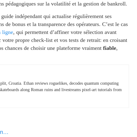
ns pédagogiques sur la volatilité et la gestion de bankroll.
n guide indépendant qui actualise régulièrement ses
ns de bonus et la transparence des opérateurs. C’est le cas
 ligne
, qui permettent d’affiner votre sélection avant
tre propre check-list et vos tests de retrait: en croisant
vos chances de choisir une plateforme vraiment
fiable
,
plit, Croatia. Ethan reviews roguelikes, decodes quantum computing
skateboards along Roman ruins and livestreams pixel-art tutorials from
 en…