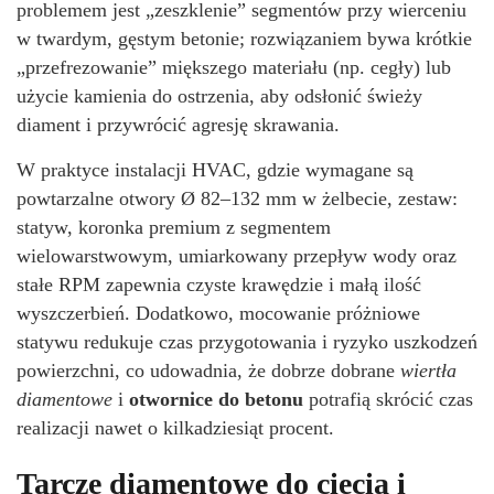
problemem jest „zeszklenie” segmentów przy wierceniu
w twardym, gęstym betonie; rozwiązaniem bywa krótkie
„przefrezowanie” miększego materiału (np. cegły) lub
użycie kamienia do ostrzenia, aby odsłonić świeży
diament i przywrócić agresję skrawania.
W praktyce instalacji HVAC, gdzie wymagane są
powtarzalne otwory Ø 82–132 mm w żelbecie, zestaw:
statyw, koronka premium z segmentem
wielowarstwowym, umiarkowany przepływ wody oraz
stałe RPM zapewnia czyste krawędzie i małą ilość
wyszczerbień. Dodatkowo, mocowanie próżniowe
statywu redukuje czas przygotowania i ryzyko uszkodzeń
powierzchni, co udowadnia, że dobrze dobrane
wiertła
diamentowe
i
otwornice do betonu
potrafią skrócić czas
realizacji nawet o kilkadziesiąt procent.
Tarcze diamentowe do cięcia i