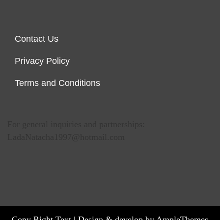
Contact Us
Privacy Policy
Terms and Conditions
For general inquiries and partnerships:
LadaNatacha1997@hotmail.com
Copy Right Text |
Design & develop by AmpleThemes