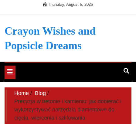
Skip
Thursday, August 6, 2026
to
content
Crayon Wishes and
Popsicle Dreams
Toggle
navigation
Home
Blog
Precyzja w betonie i kamieniu: jak dobierać i
wykorzystywać narzędzia diamentowe do
cięcia, wiercenia i szlifowania