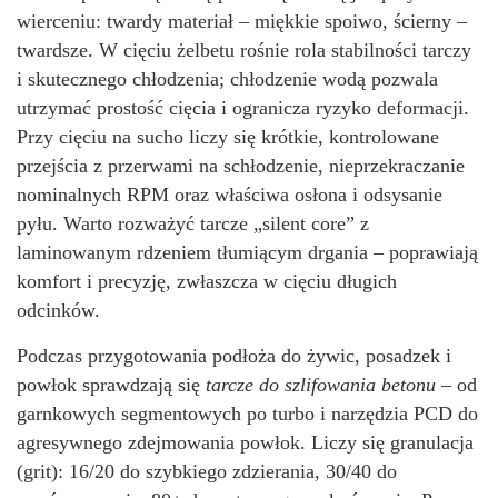
wierceniu: twardy materiał – miękkie spoiwo, ścierny –
twardsze. W cięciu żelbetu rośnie rola stabilności tarczy
i skutecznego chłodzenia; chłodzenie wodą pozwala
utrzymać prostość cięcia i ogranicza ryzyko deformacji.
Przy cięciu na sucho liczy się krótkie, kontrolowane
przejścia z przerwami na schłodzenie, nieprzekraczanie
nominalnych RPM oraz właściwa osłona i odsysanie
pyłu. Warto rozważyć tarcze „silent core” z
laminowanym rdzeniem tłumiącym drgania – poprawiają
komfort i precyzję, zwłaszcza w cięciu długich
odcinków.
Podczas przygotowania podłoża do żywic, posadzek i
powłok sprawdzają się
tarcze do szlifowania betonu
– od
garnkowych segmentowych po turbo i narzędzia PCD do
agresywnego zdejmowania powłok. Liczy się granulacja
(grit): 16/20 do szybkiego zdzierania, 30/40 do