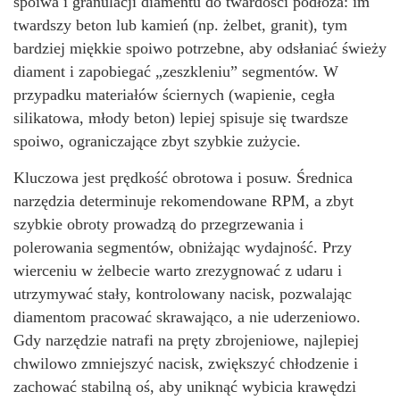
spoiwa i granulacji diamentu do twardości podłoża: im
twardszy beton lub kamień (np. żelbet, granit), tym
bardziej miękkie spoiwo potrzebne, aby odsłaniać świeży
diament i zapobiegać „zeszkleniu” segmentów. W
przypadku materiałów ściernych (wapienie, cegła
silikatowa, młody beton) lepiej spisuje się twardsze
spoiwo, ograniczające zbyt szybkie zużycie.
Kluczowa jest prędkość obrotowa i posuw. Średnica
narzędzia determinuje rekomendowane RPM, a zbyt
szybkie obroty prowadzą do przegrzewania i
polerowania segmentów, obniżając wydajność. Przy
wierceniu w żelbecie warto zrezygnować z udaru i
utrzymywać stały, kontrolowany nacisk, pozwalając
diamentom pracować skrawająco, a nie uderzeniowo.
Gdy narzędzie natrafi na pręty zbrojeniowe, najlepiej
chwilowo zmniejszyć nacisk, zwiększyć chłodzenie i
zachować stabilną oś, aby uniknąć wybicia krawędzi