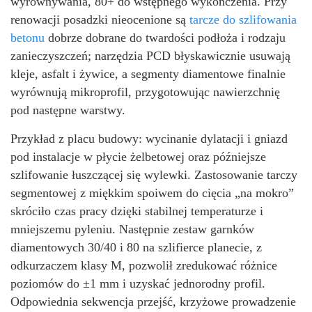
wyrównywania, 80+ do wstępnego wykończenia. Przy
renowacji posadzki nieocenione są
tarcze do szlifowania
betonu
dobrze dobrane do twardości podłoża i rodzaju
zanieczyszczeń; narzędzia PCD błyskawicznie usuwają
kleje, asfalt i żywice, a segmenty diamentowe finalnie
wyrównują mikroprofil, przygotowując nawierzchnię
pod następne warstwy.
Przykład z placu budowy: wycinanie dylatacji i gniazd
pod instalacje w płycie żelbetowej oraz późniejsze
szlifowanie łuszczącej się wylewki. Zastosowanie tarczy
segmentowej z miękkim spoiwem do cięcia „na mokro”
skróciło czas pracy dzięki stabilnej temperaturze i
mniejszemu pyleniu. Następnie zestaw garnków
diamentowych 30/40 i 80 na szlifierce planecie, z
odkurzaczem klasy M, pozwolił zredukować różnice
poziomów do ±1 mm i uzyskać jednorodny profil.
Odpowiednia sekwencja przejść, krzyżowe prowadzenie