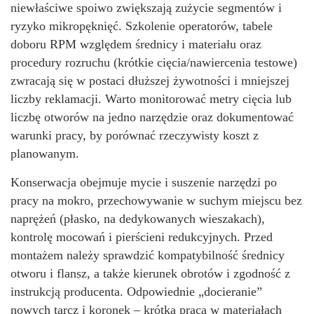
niewłaściwe spoiwo zwiększają zużycie segmentów i
ryzyko mikropęknięć. Szkolenie operatorów, tabele
doboru RPM względem średnicy i materiału oraz
procedury rozruchu (krótkie cięcia/nawiercenia testowe)
zwracają się w postaci dłuższej żywotności i mniejszej
liczby reklamacji. Warto monitorować metry cięcia lub
liczbę otworów na jedno narzędzie oraz dokumentować
warunki pracy, by porównać rzeczywisty koszt z
planowanym.
Konserwacja obejmuje mycie i suszenie narzędzi po
pracy na mokro, przechowywanie w suchym miejscu bez
naprężeń (płasko, na dedykowanych wieszakach),
kontrolę mocowań i pierścieni redukcyjnych. Przed
montażem należy sprawdzić kompatybilność średnicy
otworu i flansz, a także kierunek obrotów i zgodność z
instrukcją producenta. Odpowiednie „docieranie”
nowych tarcz i koronek – krótka praca w materiałach