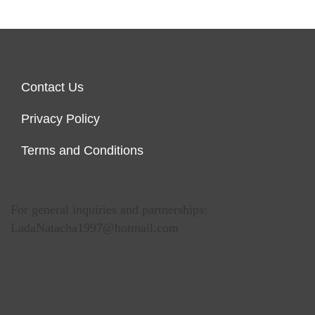
Contact Us
Privacy Policy
Terms and Conditions
For general inquiries and partnerships:
LadaNatacha1997@hotmail.com