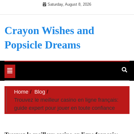
Skip
Saturday, August 8, 2026
to
content
Crayon Wishes and
Popsicle Dreams
Toggle
navigation
Home
Blog
Trouvez le meilleur casino en ligne français:
guide expert pour jouer en toute confiance