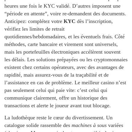
heures une fois le KYC validé. D’autres imposent une
“période en attente”, voire re-demandent des documents.
Anticipez: complétez votre
KYC
dès l’inscription,
vérifiez les limites de retrait
quotidiennes/hebdomadaires, et les éventuels frais. Côté
méthodes, carte bancaire et virement sont universels,
mais les portefeuilles électroniques accélèrent souvent
les délais. Les solutions prépayées ou les cryptomonnaies
existent chez certains opérateurs, avec des avantages de
rapidité, mais assurez-vous de la traçabilité et de
l’assistance en cas de problème. Le meilleur casino n’est
pas seulement celui qui paie vite: c’est celui qui
communique clairement, offre un historique des
transactions et alerte le joueur avant tout blocage.
La ludothèque reste le cœur du divertissement. Un
catalogue solide rassemble des
machines à sous
variées