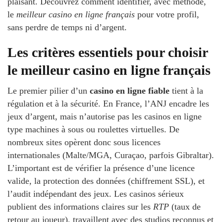
plaisant. Découvrez comment identifier, avec méthode,
le
meilleur casino en ligne français
pour votre profil,
sans perdre de temps ni d’argent.
Les critères essentiels pour choisir
le meilleur casino en ligne français
Le premier pilier d’un
casino en ligne fiable
tient à la
régulation et à la sécurité. En France, l’ANJ encadre les
jeux d’argent, mais n’autorise pas les casinos en ligne
type machines à sous ou roulettes virtuelles. De
nombreux sites opèrent donc sous licences
internationales (Malte/MGA, Curaçao, parfois Gibraltar).
L’important est de vérifier la présence d’une licence
valide, la protection des données (chiffrement SSL), et
l’audit indépendant des jeux. Les casinos sérieux
publient des informations claires sur les
RTP
(taux de
retour au joueur), travaillent avec des studios reconnus et