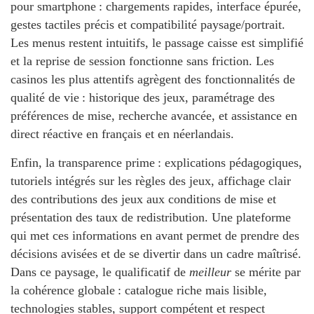
pour smartphone : chargements rapides, interface épurée,
gestes tactiles précis et compatibilité paysage/portrait.
Les menus restent intuitifs, le passage caisse est simplifié
et la reprise de session fonctionne sans friction. Les
casinos les plus attentifs agrègent des fonctionnalités de
qualité de vie : historique des jeux, paramétrage des
préférences de mise, recherche avancée, et assistance en
direct réactive en français et en néerlandais.
Enfin, la transparence prime : explications pédagogiques,
tutoriels intégrés sur les règles des jeux, affichage clair
des contributions des jeux aux conditions de mise et
présentation des taux de redistribution. Une plateforme
qui met ces informations en avant permet de prendre des
décisions avisées et de se divertir dans un cadre maîtrisé.
Dans ce paysage, le qualificatif de
meilleur
se mérite par
la cohérence globale : catalogue riche mais lisible,
technologies stables, support compétent et respect