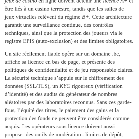
jeux de casino
en ligne doivent détenir une
licence A+
et
être liés à un casino terrestre, tandis que les salles de
jeux virtuelles relèvent du régime
B+
. Cette architecture
garantit une surveillance continue, des contrôles
techniques, ainsi que la protection des joueurs via le
registre EPIS (auto-exclusion) et des limites obligatoires.
Un site réellement fiable opère sur un domaine .be,
affiche sa licence en bas de page, et présente des
politiques de confidentialité et de jeu responsable claires.
La sécurité technique s’appuie sur le chiffrement des
données (SSL/TLS), un
KYC
rigoureux (vérification
d’identité) et des audits du générateur de nombres
aléatoires par des laboratoires reconnus. Sans ces garde-
fous, l’équité des titres, le paiement des gains et la
protection des fonds ne peuvent être considérés comme
acquis. Les opérateurs sous licence doivent aussi
proposer des outils de modération : limites de dépôt,