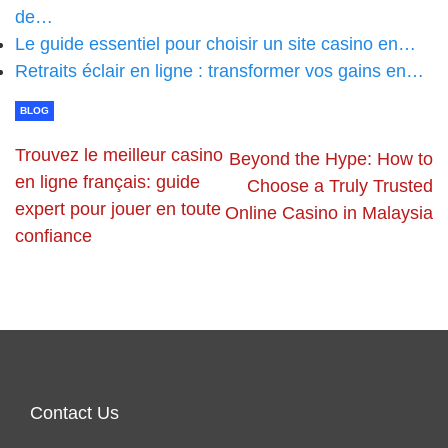
de…
Le guide essentiel pour choisir un site casino en…
Retraits éclair en ligne : transformer vos gains en…
BLOG
Trouvez le meilleur casino
Beyond the Hype: How to
en ligne français: guide
Choose a Truly Trusted
expert pour jouer en toute
Online Casino in Malaysia
confiance
Contact Us