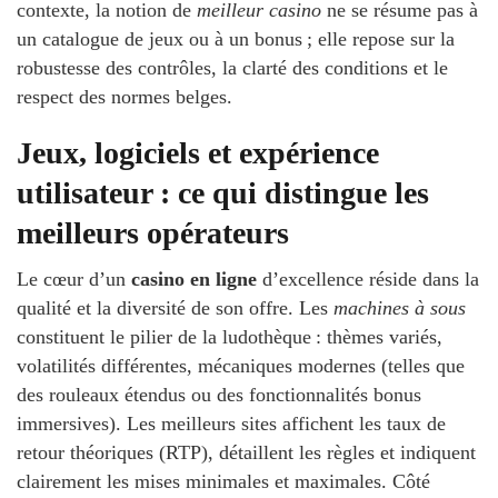
contexte, la notion de
meilleur casino
ne se résume pas à
un catalogue de jeux ou à un bonus ; elle repose sur la
robustesse des contrôles, la clarté des conditions et le
respect des normes belges.
Jeux, logiciels et expérience
utilisateur : ce qui distingue les
meilleurs opérateurs
Le cœur d’un
casino en ligne
d’excellence réside dans la
qualité et la diversité de son offre. Les
machines à sous
constituent le pilier de la ludothèque : thèmes variés,
volatilités différentes, mécaniques modernes (telles que
des rouleaux étendus ou des fonctionnalités bonus
immersives). Les meilleurs sites affichent les taux de
retour théoriques (RTP), détaillent les règles et indiquent
clairement les mises minimales et maximales. Côté