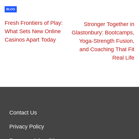
BLOG
Fresh Frontiers of Play:
Stronger Together in
What Sets New Online
Glastonbury: Bootcamps,
Casinos Apart Today
Yoga-Strength Fusion,
and Coaching That Fit
Real Life
Contact Us
Privacy Policy