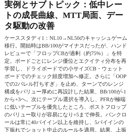
実例とサブトピック：低中レー
トの成長曲線、MTT局面、デー
タ駆動の改善
ケーススタディ1：NL10→NL50のキャッシュゲーム
移行。開始時はBB/100がマイナスだったが、ハンド
レビューで「フロップCBが過剰（約75%）」を特
定。ボードごとにレンジ優位とエクイティ分布を再
学習し、ドライボードでの小サイズCB・ウェット
ボードでのチェック頻度増加へ修正。さらに「OOP
での2バレル打ちすぎ」を止め、ターンでのレンジ
構成をバリュー厚めに再設計した結果、BB/100が-1
から+3へ。次にテーブル選択を導入し、PFRが極端
に低いテーブルを優先したところ、ポストフロップ
のバリュー取りが容易になり+5まで伸長。バンクロ
ールは常に40バイイン以上を維持し、5バイインの
下振れでショット中止のルールを適用。結果、上振