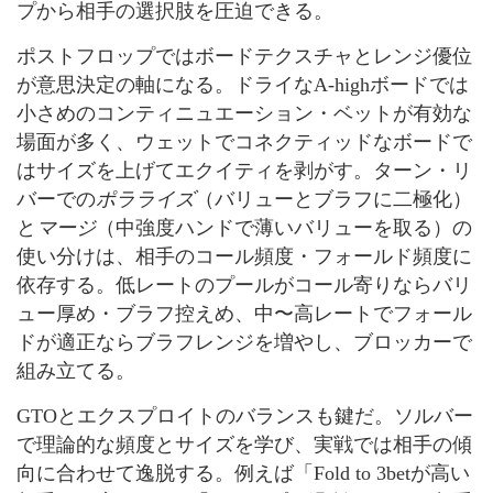
プから相手の選択肢を圧迫できる。
ポストフロップではボードテクスチャとレンジ優位
が意思決定の軸になる。ドライなA-highボードでは
小さめのコンティニュエーション・ベットが有効な
場面が多く、ウェットでコネクティッドなボードで
はサイズを上げてエクイティを剥がす。ターン・リ
バーでの
ポラライズ
（バリューとブラフに二極化）
と
マージ
（中強度ハンドで薄いバリューを取る）の
使い分けは、相手のコール頻度・フォールド頻度に
依存する。低レートのプールがコール寄りならバリ
ュー厚め・ブラフ控えめ、中〜高レートでフォール
ドが適正ならブラフレンジを増やし、ブロッカーで
組み立てる。
GTOとエクスプロイトのバランスも鍵だ。ソルバー
で理論的な頻度とサイズを学び、実戦では相手の傾
向に合わせて逸脱する。例えば「Fold to 3betが高い