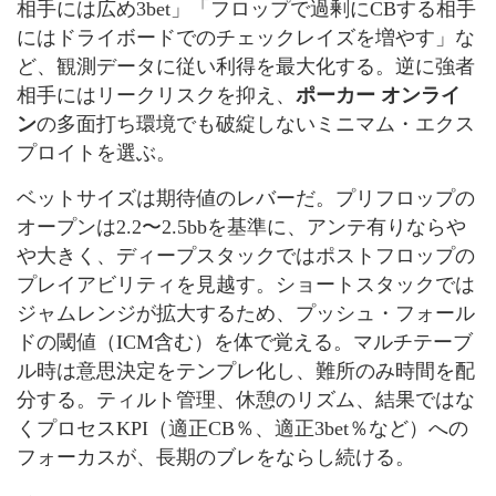
相手には広め3bet」「フロップで過剰にCBする相手
にはドライボードでのチェックレイズを増やす」な
ど、観測データに従い利得を最大化する。逆に強者
相手にはリークリスクを抑え、
ポーカー オンライ
ン
の多面打ち環境でも破綻しないミニマム・エクス
プロイトを選ぶ。
ベットサイズは期待値のレバーだ。プリフロップの
オープンは2.2〜2.5bbを基準に、アンテ有りならや
や大きく、ディープスタックではポストフロップの
プレイアビリティを見越す。ショートスタックでは
ジャムレンジが拡大するため、プッシュ・フォール
ドの閾値（ICM含む）を体で覚える。マルチテーブ
ル時は意思決定をテンプレ化し、難所のみ時間を配
分する。ティルト管理、休憩のリズム、結果ではな
くプロセスKPI（適正CB％、適正3bet％など）への
フォーカスが、長期のブレをならし続ける。