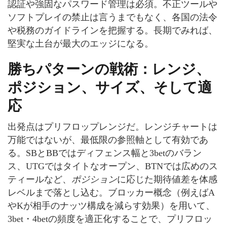
認証や強固なパスワード管理は必須。不正ツールや
ソフトプレイの禁止は言うまでもなく、各国の法令
や税務のガイドラインを把握する。長期でみれば、
堅実な土台が最大のエッジになる。
勝ちパターンの戦術：レンジ、
ポジション、サイズ、そして適
応
出発点はプリフロップレンジだ。レンジチャートは
万能ではないが、最低限の参照軸として有効であ
る。SBとBBではディフェンス幅と3betのバラン
ス、UTGではタイトなオープン、BTNでは広めのス
ティールなど、
ポジション
に応じた期待値差を体感
レベルまで落とし込む。ブロッカー概念（例えばA
やKが相手のナッツ構成を減らす効果）を用いて、
3bet・4betの頻度を適正化することで、プリフロッ