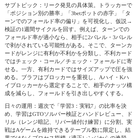
サブトピック：リーク発見の具体策。トラッカーで
「ポジション別の勝率」「3betポットの赤字」「タ
ーンでのフォールド率の偏り」を可視化し、仮説→
検証の1週間サイクルを回す。例えば、ターンでの
フォールド率が過小なら、相手に2バレル・3バレル
で剥がされている可能性がある。そこで、ターンカ
ードがレンジに有利か不利かを分類し、不利カード
ではチェック・コール／チェック・フォールドに寄
せる。一方、有利カードではサイズアップで圧を強
める。ブラフはブロッカーを重視し、Aハイ・Kハ
イブロッカーから選定することで、相手のナッツ構
成を減らし、フォールドを引き出しやすくする。
日々の運用：週次で「学習3：実戦7」の比率を決
め、学習はGTOソルバー検証とハンドレビュー、ド
リル（レンジ暗記、リバー値付け練習）に分割。実
戦はAゲームを維持できるテーブル数に限定し、結