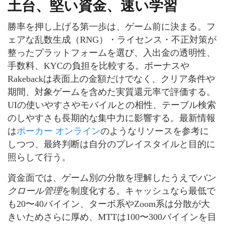
土台、堅い資金、速い学習
勝率を押し上げる第一歩は、ゲーム前に決まる。フ
ェアな乱数生成（RNG）・ライセンス・不正対策が
整ったプラットフォームを選び、入出金の透明性、
手数料、KYCの負担を比較する。ボーナスや
Rakebackは表面上の金額だけでなく、クリア条件や
期間、対象ゲームを含めた実質還元率で評価する。
UIの使いやすさやモバイルとの相性、テーブル検索
のしやすさも長期的な集中力に影響する。最新情報
は
ポーカー オンライン
のようなリソースを参考に
しつつ、最終判断は自分のプレイスタイルと目的に
照らして行う。
資金面では、ゲーム別の分散を理解したうえで
バン
クロール管理
を制度化する。キャッシュなら最低で
も20〜40バイイン、ターボ系やZoom系は分散が大
きいためさらに厚め、MTTは100〜300バイインを目