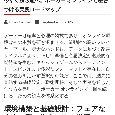
今すぐ勝ち組へ。
ポーカー オンライン
で差を
つける実践ロードマップ
September 9, 2025
Ethan Caldwell
ポーカー
は確率と心理の競技であり、
オンライン
環
境はその本質を研ぎ澄ませる。流動性の高いプレイ
ヤープール、膨大なハンド数、データに基づく改善
サイクルにより、正しい準備と意思決定が継続的な
期待値を生む。キャッシュゲームからトーナメン
ト、スピン系まで多彩なフォーマットが存在し、自
分の強みを活かす選択が可能だ。ここでは、結果に
直結する基礎設定、戦術理解、そして実例を通じた
伸び方を整理し、
ポーカー オンライン
で「勝ち続
ける」ための視点を体系化する。
環境構築と基礎設計：フェアな