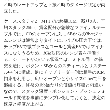
れ時のレートアップと下振れ時のダメージ限定が両
立した。
ケーススタディ2：MTTでの終盤ICM。残り9人、平
均スタック25bb、賞金配分が急峻なファイナルテー
ブルでは、COのオープンに対しSBからの3betジャ
ムレンジは通常よりタイトに。バブル圧力下では、
チップEVで微プラスなコールも賞金EVではマイナ
スになりうるため、
ICM
対応のレンジ表を準備す
る。ショートが2人いる状況では、ミドル同士の衝
突を避け、ボタン・SBからのスティールとリスチー
ル中心に構成。逆にチップリーダー側は相手のICM
拘束を利用し、広いオープンと小サイズC-betで圧を
継続する。終盤の1bb当たりの価値は序盤と桁違い
なので、スタック深度・ポジション・プッシュフォ
ールド閾値を事前にテンプレ化しておくと、決定の
速度と精度が上がる。