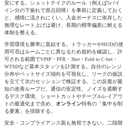
安にする。ショットテイクのルール（例えば5バイ
イン分の下振れで原点回帰）を事前に定義しておく
と、感情に流されにくい。入金ボーナスに依存した
無理なレート上げは避け、長期の標準偏差に耐える
体制を整える。
学習環境も勝率に直結する。トラッカーやHUDの使
用可否はルームごとに異なるため規約を確認し、許
可される範囲でVPIP・PFR・3bet・Fold to C-bet・
WTSDなど基本スタッツを計測する。自分のレンジ
分布やベットサイズ傾向を可視化し、リークの仮説
を立てて次のセッションで検証する。この反復が最
短の改善ループだ。通信の安定性、ノイズを遮断す
るデスク環境、ショートカットやテーブルレイアウ
トの最適化まで含め、
オンライン
特有の「集中を削
る要素」を排除する。
安全・コンプライアンス面も無視できない。二段階