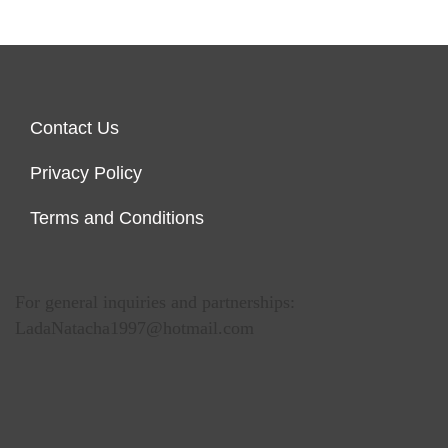
Contact Us
Privacy Policy
Terms and Conditions
For general inquiries and partnerships:
LadaNatacha1997@hotmail.com