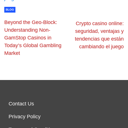
BLOG
Beyond the Geo-Block:
Crypto casino online:
Understanding Non-
seguridad, ventajas y
GamStop Casinos in
tendencias que están
Today’s Global Gambling
cambiando el juego
Market
Contact Us
Privacy Policy