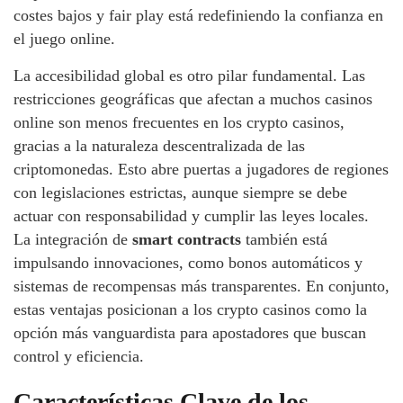
costes bajos y fair play está redefiniendo la confianza en
el juego online.
La accesibilidad global es otro pilar fundamental. Las
restricciones geográficas que afectan a muchos casinos
online son menos frecuentes en los crypto casinos,
gracias a la naturaleza descentralizada de las
criptomonedas. Esto abre puertas a jugadores de regiones
con legislaciones estrictas, aunque siempre se debe
actuar con responsabilidad y cumplir las leyes locales.
La integración de
smart contracts
también está
impulsando innovaciones, como bonos automáticos y
sistemas de recompensas más transparentes. En conjunto,
estas ventajas posicionan a los crypto casinos como la
opción más vanguardista para apostadores que buscan
control y eficiencia.
Características Clave de los