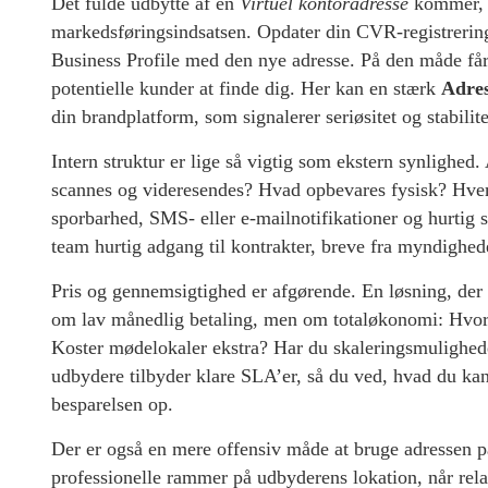
Det fulde udbytte af en
Virtuel kontoradresse
kommer, n
markedsføringsindsatsen. Opdater din CVR-registrerin
Business Profile med den nye adresse. På den måde får d
potentielle kunder at finde dig. Her kan en stærk
Adres
din brandplatform, som signalerer seriøsitet og stabilite
Intern struktur er lige så vigtig som ekstern synlighed.
scannes og videresendes? Hvad opbevares fysisk? Hvem
sporbarhed, SMS- eller e-mailnotifikationer og hurtig s
team hurtig adgang til kontrakter, breve fra myndigh
Pris og gennemsigtighed er afgørende. En løsning, de
om lav månedlig betaling, men om totaløkonomi: Hvor h
Koster mødelokaler ekstra? Har du skaleringsmuligheder
udbydere tilbyder klare SLA’er, så du ved, hvad du kan
besparelsen op.
Der er også en mere offensiv måde at bruge adressen
professionelle rammer på udbyderens lokation, når rela