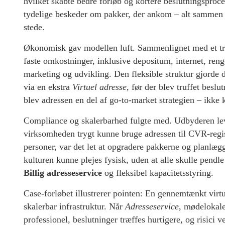
hvilket skabte bedre forløb og kortere beslutningsproces
tydelige beskeder om pakker, der ankom – alt sammen hå
stede.
Økonomisk gav modellen luft. Sammenlignet med et tra
faste omkostninger, inklusive depositum, internet, reng
marketing og udvikling. Den fleksible struktur gjorde d
via en ekstra
Virtuel adresse
, før der blev truffet bes
blev adressen en del af go-to-market strategien – ikke 
Compliance og skalerbarhed fulgte med. Udbyderen lev
virksomheden trygt kunne bruge adressen til CVR-regis
personer, var det let at opgradere pakkerne og planlægg
kulturen kunne plejes fysisk, uden at alle skulle pend
Billig adresseservice
og fleksibel kapacitetsstyring.
Case-forløbet illustrerer pointen: En gennemtænkt virtu
skalerbar infrastruktur. Når
Adresseservice
, mødelokale
professionel, beslutninger træffes hurtigere, og risici