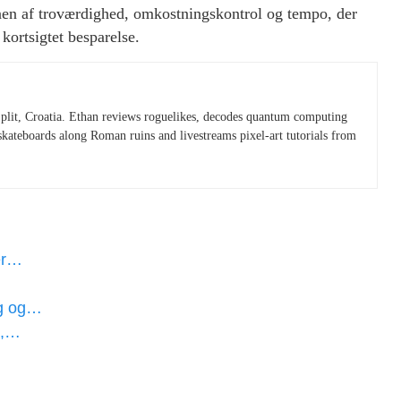
en af troværdighed, omkostningskontrol og tempo, der
 kortsigtet besparelse.
plit, Croatia. Ethan reviews roguelikes, decodes quantum computing
skateboards along Roman ruins and livestreams pixel-art tutorials from
er…
ng og…
a,…