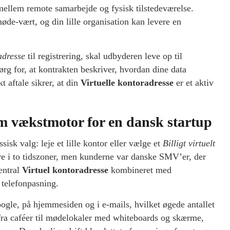
ellem remote samarbejde og fysisk tilstedeværelse.
de-vært, og din lille organisation kan levere en
adresse
til registrering, skal udbyderen leve op til
ørg for, at kontrakten beskriver, hvordan dine data
 aftale sikrer, at din
Virtuelle kontoradresse
er et aktiv
som vækstmotor for en dansk startup
sisk valg: leje et lille kontor eller vælge et
Billigt virtuelt
re i to tidszoner, men kunderne var danske SMV’er, der
entral
Virtuel kontoradresse
kombineret med
 telefonpasning.
ogle, på hjemmesiden og i e-mails, hvilket øgede antallet
 fra caféer til mødelokaler med whiteboards og skærme,