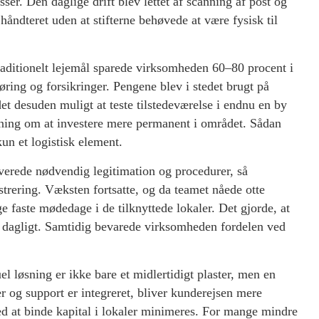
ser. Den daglige drift blev lettet af scanning af post og
ndteret uden at stifterne behøvede at være fysisk til
ditionelt lejemål sparede virksomheden 60–80 procent i
øring og forsikringer. Pengene blev i stedet brugt på
et desuden muligt at teste tilstedeværelse i endnu en by
lutning om at investere mere permanent i området. Sådan
kun et logistisk element.
erede nødvendig legitimation og procedurer, så
trering. Væksten fortsatte, og da teamet nåede otte
e faste mødedage i de tilknyttede lokaler. Det gjorde, at
le dagligt. Samtidig bevarede virksomheden fordelen ved
el løsning er ikke bare et midlertidigt plaster, men en
r og support er integreret, bliver kunderejsen mere
 ved at binde kapital i lokaler minimeres. For mange mindre