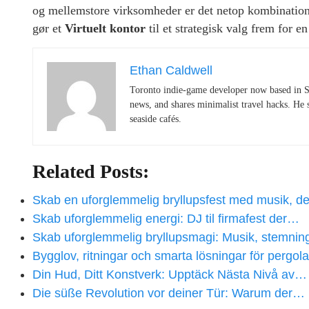
og mellemstore virksomheder er det netop kombination
gør et
Virtuelt kontor
til et strategisk valg frem for en
Ethan Caldwell
Toronto indie-game developer now based in S
news, and shares minimalist travel hacks. He 
seaside cafés.
Related Posts:
Skab en uforglemmelig bryllupsfest med musik, d
Skab uforglemmelig energi: DJ til firmafest der…
Skab uforglemmelig bryllupsmagi: Musik, stemni
Bygglov, ritningar och smarta lösningar för pergol
Din Hud, Ditt Konstverk: Upptäck Nästa Nivå av…
Die süße Revolution vor deiner Tür: Warum der…