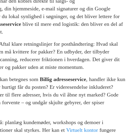
år den kobles direkte til salgs- og
g, din hjemmeside, e-mail signaturer og din Google
u lokal synlighed i søgninger, og det bliver lettere for
seservice
blive til mere end logistik: den bliver en del af
t.
 Aftal klare retningslinjer for posthåndtering: Hvad skal
 må kvittere for pakker? En udbyder, der tilbyder
canning, reducerer friktionen i hverdagen. Det giver dit
eder og pakker uden at miste momentum.
r kan betegnes som
Billig adresseservice
, handler ikke kun
urtigt får du posten? Er videresendelse inkluderet?
 til flere adresser, hvis du vil åbne nyt marked? Gode
 forvente – og undgår skjulte gebyrer, der spiser
 på: planlæg kundemøder, workshops og demoer i
tioner skal styrkes. Her kan et
Virtuelt kontor
fungere