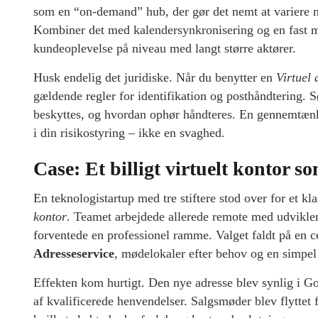
som en “on-demand” hub, der gør det nemt at variere m
Kombiner det med kalendersynkronisering og en fast mø
kundeoplevelse på niveau med langt større aktører.
Husk endelig det juridiske. Når du benytter en
Virtuel 
gældende regler for identifikation og posthåndtering. S
beskyttes, og hvordan ophør håndteres. En gennemtænkt
i din risikostyring – ikke en svaghed.
Case: Et billigt virtuelt kontor 
En teknologistartup med tre stiftere stod over for et klas
kontor
. Teamet arbejdede allerede remote med udvikle
forventede en professionel ramme. Valget faldt på en c
Adresseservice
, mødelokaler efter behov og en simpel
Effekten kom hurtigt. Den nye adresse blev synlig i Go
af kvalificerede henvendelser. Salgsmøder blev flyttet