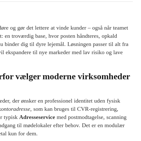
døre og gør det lettere at vinde kunder – også når teamet
t: en troværdig base, hvor posten håndteres, opkald
 binder dig til dyre lejemål. Løsningen passer til alt fra
vil ekspandere til nye markeder med lav risiko og lave
vorfor vælger moderne virksomheder
der, der ønsker en professionel identitet uden fysisk
 kontoradresse
, som kan bruges til CVR-registrering,
r typisk
Adresseservice
med postmodtagelse, scanning
 adgang til mødelokaler efter behov. Det er en modulær
etal kun for dem.