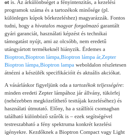
ot
is. Az árkülönbséget a fényintenzitás, a kezelési
programok száma és a tartozékok minősége (pl.
különleges kúpok bőrkezeléshez) magyarázzák. Fontos
tudni, hogy a
hivatalos magyar forgalmazó
garantált
gyári garanciát, használati képzést és technikai
támogatást nyújt, ami az olcsóbb, nem eredetű
utángyártott termékeknél hiányzik. Érdemes a
Bioptron,Bioptron lámpa,Bioptron lámpa ár,Zepter
Bioptron lámpa,Bioptron lampa
weboldalon részletesen
átnézni a készülék specifikációit és aktuális akciókat.
A vásárláskor figyeljünk oda a
tartozékok teljességére
:
minden eredeti Zepter lámpához jár állvány, tükörfej
(nehézebben megközelíthető testtájak kezeléséhez) és
használati útmutató. Előny, ha a szállítói csomagban
található különböző szűrők is – ezek segítségével
testreszabható a fény spektruma konkrét kezelési
igényekre. Kezdőknek a Bioptron Compact vagy Light