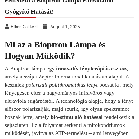
Felfedezd a Bioptron Lámpa Forradalmi
Gyógyító Hatását!
August 1, 2025
Ethan Caldwell
Mi az a Bioptron Lámpa és
Hogyan Működik?
A Bioptron lámpa egy
innovatív fényterápiás eszköz
,
amely a svájci Zepter International kutatásain alapul. A
készülék
polarizált politikromatikus fényt
bocsát ki, mely
lényegesen eltér a hagyományos infravörös vagy
ultraviola sugárzástól. A technológia alapja, hogy a fényt
először polarizálják, majd szűrik, így olyan spektrumot
hoznak létre, amely
bio-stimuláló hatással
rendelkezik a
sejtszinten. Ez a folyamat serkenti a mitokondriumok
működését, javítva az ATP-termelést – ami lényegében