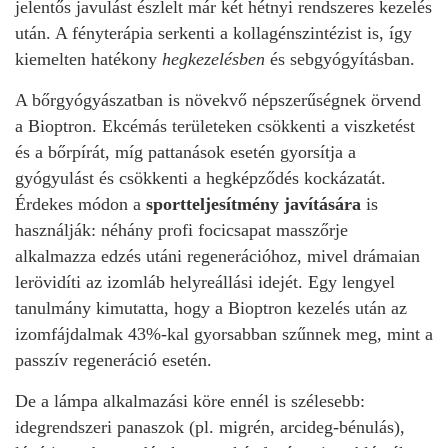
jelentős javulást észlelt már két hétnyi rendszeres kezelés
után. A fényterápia serkenti a kollagénszintézist is, így
kiemelten hatékony
hegkezelésben
és sebgyógyításban.
A bőrgyógyászatban is növekvő népszerűségnek örvend
a Bioptron. Ekcémás területeken csökkenti a viszketést
és a bőrpírát, míg pattanások esetén gyorsítja a
gyógyulást és csökkenti a hegképződés kockázatát.
Érdekes módon a
sportteljesítmény javítására
is
használják: néhány profi focicsapat masszőrje
alkalmazza edzés utáni regenerációhoz, mivel drámaian
lerövidíti az izomláb helyreállási idejét. Egy lengyel
tanulmány kimutatta, hogy a Bioptron kezelés után az
izomfájdalmak 43%-kal gyorsabban szűnnek meg, mint a
passzív regeneráció esetén.
De a lámpa alkalmazási köre ennél is szélesebb:
idegrendszeri panaszok (pl. migrén, arcideg-bénulás),