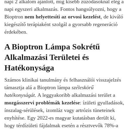
napi 2 alkalom ajánlott, míg kisebb zúzódásoknál elég a
napi egyszeri alkalmazás. Fontos hangsúlyozni, hogy a
Bioptron
nem helyettesíti az orvosi kezelést
, de kiváló
kiegészítő terápiaként szolgál a gyorsabb regeneráció
érdekében.
A Bioptron Lámpa Sokrétű
Alkalmazási Területei és
Hatékonysága
Számos klinikai tanulmány és felhasználói visszajelzés
támasztja alá a Bioptron lámpa
széleskörű
hatékonyságát
. A leggyakoribb alkalmazási terület a
mozgásszervi problémák kezelése
: ízületi gyulladások,
ínszalag-sérülések, izomláz vagy artrózis tüneteinek
enyhítése. Egy 2022-es magyar kutatásban derült ki,
hogy térdízületi fájdalmak esetén a résztvevők 78%-a