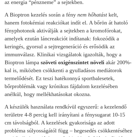
az energia “pénzneme” a sejtekben.
A Bioptron kezelés során a fény
nem hőhatást
kelt,
hanem fotokémiai reakciókat indít el. A bőrön át hatoló
fényphotonok aktiválják a sejtekben a kromofórokat,
amelyek ezután láncreakciót indítanak: fokozódik a
keringés, gyorsul a sejtregeneráció és erősödik az
immunválasz. Klinikai vizsgálatok igazolták, hogy a
Bioptron lámpa
szöveti oxigénszintet növeli
akár 200%-
kal is, miközben csökkenti a gyulladásos mediátorok
termelődését. Ez teszi hatékonnyá sportbalesetek,
bőrproblémák vagy krónikus fájdalom kezelésében
anélkül, hogy mellékhatásokat okozna.
A készülék használata rendkívül egyszerű: a kezelendő
területre 4-8 percig kell irányítani a fénysugarat 10-15
cm távolságból. A kezelések gyakorisága az adott
probléma súlyosságától függ – hegesedés csökkentéséhez