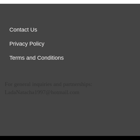
Contact Us
Privacy Policy
Terms and Conditions
For general inquiries and partnerships:
LadaNatacha1997@hotmail.com