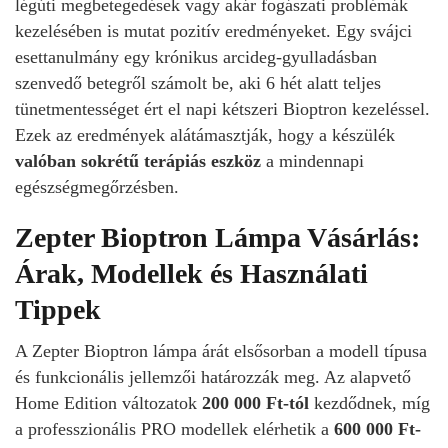
légúti megbetegedések vagy akár fogászati problémák
kezelésében is mutat pozitív eredményeket. Egy svájci
esettanulmány egy krónikus arcideg-gyulladásban
szenvedő betegről számolt be, aki 6 hét alatt teljes
tünetmentességet ért el napi kétszeri Bioptron kezeléssel.
Ezek az eredmények alátámasztják, hogy a készülék
valóban sokrétű terápiás eszköz
a mindennapi
egészségmegőrzésben.
Zepter Bioptron Lámpa Vásárlás:
Árak, Modellek és Használati
Tippek
A Zepter Bioptron lámpa árát elsősorban a modell típusa
és funkcionális jellemzői határozzák meg. Az alapvető
Home Edition változatok
200 000 Ft-tól
kezdődnek, míg
a professzionális PRO modellek elérhetik a
600 000 Ft-