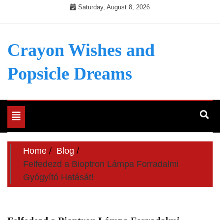
Skip
Saturday, August 8, 2026
to
content
Crayon Wishes and
Popsicle Dreams
Toggle
navigation
Home
Blog
Felfedezd a Bioptron Lámpa Forradalmi
Gyógyító Hatását!