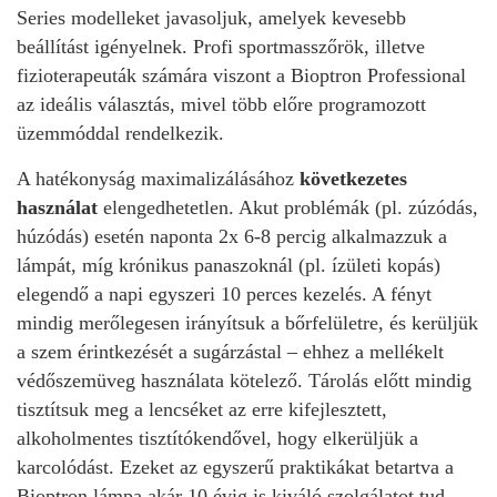
Series modelleket javasoljuk, amelyek kevesebb
beállítást igényelnek. Profi sportmasszőrök, illetve
fizioterapeuták számára viszont a Bioptron Professional
az ideális választás, mivel több előre programozott
üzemmóddal rendelkezik.
A hatékonyság maximalizálásához
következetes
használat
elengedhetetlen. Akut problémák (pl. zúzódás,
húzódás) esetén naponta 2x 6-8 percig alkalmazzuk a
lámpát, míg krónikus panaszoknál (pl. ízületi kopás)
elegendő a napi egyszeri 10 perces kezelés. A fényt
mindig merőlegesen irányítsuk a bőrfelületre, és kerüljük
a szem érintkezését a sugárzástal – ehhez a mellékelt
védőszemüveg használata kötelező. Tárolás előtt mindig
tisztítsuk meg a lencséket az erre kifejlesztett,
alkoholmentes tisztítókendővel, hogy elkerüljük a
karcolódást. Ezeket az egyszerű praktikákat betartva a
Bioptron lámpa akár 10 évig is kiváló szolgálatot tud