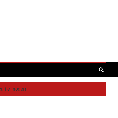
curi e moderni