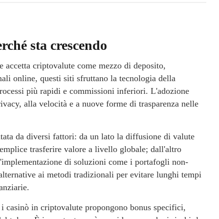
rché sta crescendo
e accetta criptovalute come mezzo di deposito,
li online, questi siti sfruttano la tecnologia della
processi più rapidi e commissioni inferiori. L'adozione
privacy, alla velocità e a nuove forme di trasparenza nelle
ta da diversi fattori: da un lato la diffusione di valute
plice trasferire valore a livello globale; dall'altro
'implementazione di soluzioni come i portafogli non-
 alternative ai metodi tradizionali per evitare lunghi tempi
anziarie.
, i casinò in criptovalute propongono bonus specifici,