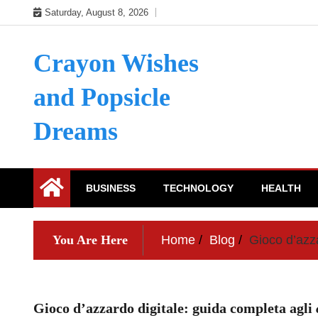
Skip
Saturday, August 8, 2026
to
content
Crayon Wishes
and Popsicle
Dreams
BUSINESS
TECHNOLOGY
HEALTH
You Are Here
Home
Blog
Gioco d’azza
Gioco d’azzardo digitale: guida completa agli