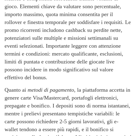
gioco. Elementi chiave da valutare sono percentuale,
importo massimo, quota minima consentita per il
rollover e finestra temporale per soddisfare i requisiti. Le
promo ricorrenti includono cashback su perdite nette,
potenziatori sulle multiple e missioni settimanali su
eventi selezionati. Importante leggere con attenzione
termini e condizioni: mercato qualificante, esclusioni,
limiti di puntata e contribuzione delle giocate live
possono incidere in modo significativo sul valore
effettivo del bonus.
Quanto ai
metodi di pagamento
, la piattaforma accetta in
genere carte Visa/Mastercard, portafogli elettronici,
prepagate e bonifico. I depositi sono di norma istantanei,
mentre i prelievi presentano tempistiche variabili: le
carte possono richiedere 2-5 giorni lavorativi, gli e-
wallet tendono a essere più rapidi, e il bonifico si