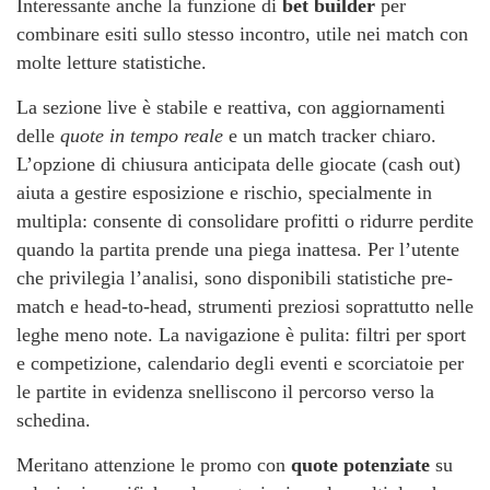
Interessante anche la funzione di
bet builder
per
combinare esiti sullo stesso incontro, utile nei match con
molte letture statistiche.
La sezione live è stabile e reattiva, con aggiornamenti
delle
quote in tempo reale
e un match tracker chiaro.
L’opzione di chiusura anticipata delle giocate (cash out)
aiuta a gestire esposizione e rischio, specialmente in
multipla: consente di consolidare profitti o ridurre perdite
quando la partita prende una piega inattesa. Per l’utente
che privilegia l’analisi, sono disponibili statistiche pre-
match e head-to-head, strumenti preziosi soprattutto nelle
leghe meno note. La navigazione è pulita: filtri per sport
e competizione, calendario degli eventi e scorciatoie per
le partite in evidenza snelliscono il percorso verso la
schedina.
Meritano attenzione le promo con
quote potenziate
su