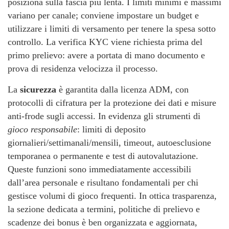
posiziona sulla fascia più lenta. I limiti minimi e massimi
variano per canale; conviene impostare un budget e
utilizzare i limiti di versamento per tenere la spesa sotto
controllo. La verifica KYC viene richiesta prima del
primo prelievo: avere a portata di mano documento e
prova di residenza velocizza il processo.
La
sicurezza
è garantita dalla licenza ADM, con
protocolli di cifratura per la protezione dei dati e misure
anti-frode sugli accessi. In evidenza gli strumenti di
gioco responsabile
: limiti di deposito
giornalieri/settimanali/mensili, timeout, autoesclusione
temporanea o permanente e test di autovalutazione.
Queste funzioni sono immediatamente accessibili
dall’area personale e risultano fondamentali per chi
gestisce volumi di gioco frequenti. In ottica trasparenza,
la sezione dedicata a termini, politiche di prelievo e
scadenze dei bonus è ben organizzata e aggiornata,