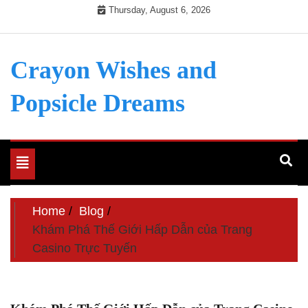
Skip
Thursday, August 6, 2026
to
content
Crayon Wishes and
Popsicle Dreams
Toggle
navigation
Home
Blog
Khám Phá Thế Giới Hấp Dẫn của Trang
Casino Trực Tuyến