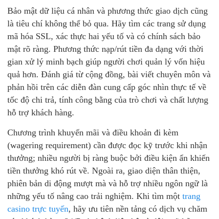
Bảo mật dữ liệu cá nhân và phương thức giao dịch cũng
là tiêu chí không thể bỏ qua. Hãy tìm các trang sử dụng
mã hóa SSL, xác thực hai yếu tố và có chính sách bảo
mật rõ ràng. Phương thức nạp/rút tiền đa dạng với thời
gian xử lý minh bạch giúp người chơi quản lý vốn hiệu
quả hơn. Đánh giá từ cộng đồng, bài viết chuyên môn và
phản hồi trên các diễn đàn cung cấp góc nhìn thực tế về
tốc độ chi trả, tính công bằng của trò chơi và chất lượng
hỗ trợ khách hàng.
Chương trình khuyến mãi và điều khoản đi kèm
(wagering requirement) cần được đọc kỹ trước khi nhận
thưởng; nhiều người bị ràng buộc bởi điều kiện ẩn khiến
tiền thưởng khó rút về. Ngoài ra, giao diện thân thiện,
phiên bản di động mượt mà và hỗ trợ nhiều ngôn ngữ là
những yếu tố nâng cao trải nghiệm. Khi tìm một
trang
casino trực tuyến
, hãy ưu tiên nền tảng có dịch vụ chăm