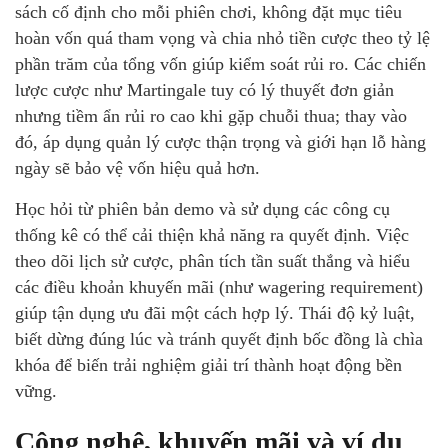
sách cố định cho mỗi phiên chơi, không đặt mục tiêu
hoàn vốn quá tham vọng và chia nhỏ tiền cược theo tỷ lệ
phần trăm của tổng vốn giúp kiểm soát rủi ro. Các chiến
lược cược như Martingale tuy có lý thuyết đơn giản
nhưng tiềm ẩn rủi ro cao khi gặp chuỗi thua; thay vào
đó, áp dụng quản lý cược thận trọng và giới hạn lỗ hàng
ngày sẽ bảo vệ vốn hiệu quả hơn.
Học hỏi từ phiên bản demo và sử dụng các công cụ
thống kê có thể cải thiện khả năng ra quyết định. Việc
theo dõi lịch sử cược, phân tích tần suất thắng và hiểu
các điều khoản khuyến mãi (như wagering requirement)
giúp tận dụng ưu đãi một cách hợp lý. Thái độ kỷ luật,
biết dừng đúng lúc và tránh quyết định bốc đồng là chìa
khóa để biến trải nghiệm giải trí thành hoạt động bền
vững.
Công nghệ, khuyến mãi và ví dụ