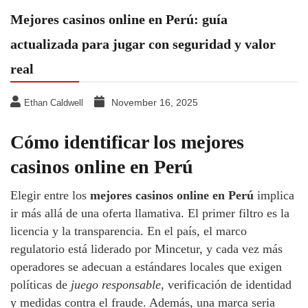
Mejores casinos online en Perú: guía
actualizada para jugar con seguridad y valor
real
November 16, 2025
Ethan Caldwell
Cómo identificar los mejores
casinos online en Perú
Elegir entre los
mejores casinos online en Perú
implica
ir más allá de una oferta llamativa. El primer filtro es la
licencia y la transparencia. En el país, el marco
regulatorio está liderado por Mincetur, y cada vez más
operadores se adecuan a estándares locales que exigen
políticas de
juego responsable
, verificación de identidad
y medidas contra el fraude. Además, una marca seria