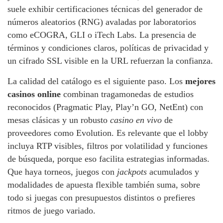
suele exhibir certificaciones técnicas del generador de
números aleatorios (RNG) avaladas por laboratorios
como eCOGRA, GLI o iTech Labs. La presencia de
términos y condiciones claros, políticas de privacidad y
un cifrado SSL visible en la URL refuerzan la confianza.
La calidad del catálogo es el siguiente paso. Los
mejores
casinos online
combinan tragamonedas de estudios
reconocidos (Pragmatic Play, Play’n GO, NetEnt) con
mesas clásicas y un robusto
casino en vivo
de
proveedores como Evolution. Es relevante que el lobby
incluya RTP visibles, filtros por volatilidad y funciones
de búsqueda, porque eso facilita estrategias informadas.
Que haya torneos, juegos con
jackpots
acumulados y
modalidades de apuesta flexible también suma, sobre
todo si juegas con presupuestos distintos o prefieres
ritmos de juego variado.