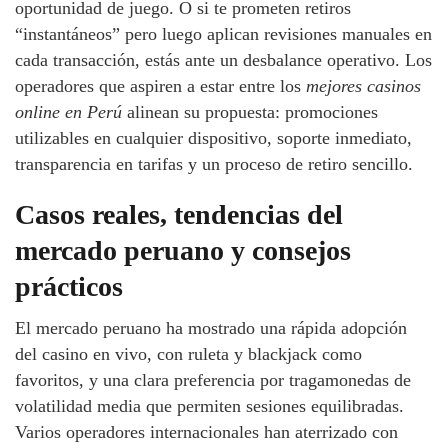
oportunidad de juego. O si te prometen retiros
“instantáneos” pero luego aplican revisiones manuales en
cada transacción, estás ante un desbalance operativo. Los
operadores que aspiren a estar entre los
mejores casinos
online en Perú
alinean su propuesta: promociones
utilizables en cualquier dispositivo, soporte inmediato,
transparencia en tarifas y un proceso de retiro sencillo.
Casos reales, tendencias del
mercado peruano y consejos
prácticos
El mercado peruano ha mostrado una rápida adopción
del casino en vivo, con ruleta y blackjack como
favoritos, y una clara preferencia por tragamonedas de
volatilidad media que permiten sesiones equilibradas.
Varios operadores internacionales han aterrizado con