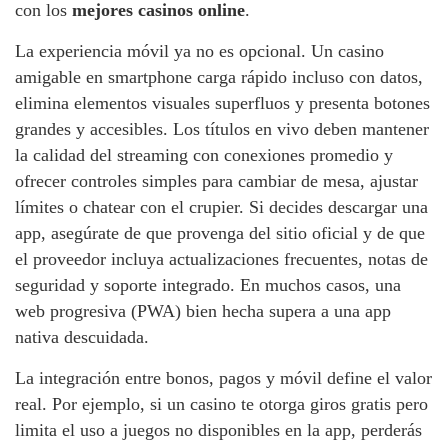
con los
mejores casinos online
.
La experiencia móvil ya no es opcional. Un casino
amigable en smartphone carga rápido incluso con datos,
elimina elementos visuales superfluos y presenta botones
grandes y accesibles. Los títulos en vivo deben mantener
la calidad del streaming con conexiones promedio y
ofrecer controles simples para cambiar de mesa, ajustar
límites o chatear con el crupier. Si decides descargar una
app, asegúrate de que provenga del sitio oficial y de que
el proveedor incluya actualizaciones frecuentes, notas de
seguridad y soporte integrado. En muchos casos, una
web progresiva (PWA) bien hecha supera a una app
nativa descuidada.
La integración entre bonos, pagos y móvil define el valor
real. Por ejemplo, si un casino te otorga giros gratis pero
limita el uso a juegos no disponibles en la app, perderás