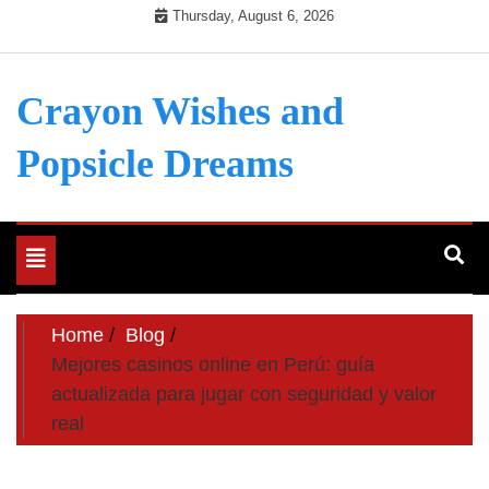
Skip
Thursday, August 6, 2026
to
content
Crayon Wishes and
Popsicle Dreams
Toggle
navigation
Home
Blog
Mejores casinos online en Perú: guía
actualizada para jugar con seguridad y valor
real