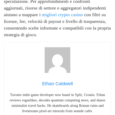
speculazione. Per approfondimenti e confronti
aggiornati, risorse di settore e aggregatori indipendenti
aiutano a mappare i
migliori crypto casino
con filtri su
licenze, fee, velocità di payout e livello di trasparenza,
consentendo scelte informate e compatibili con la propria
strategia di gioco.
Ethan Caldwell
Toronto indie-game developer now based in Split, Croatia. Ethan
reviews roguelikes, decodes quantum computing news, and shares
minimalist travel hacks. He skateboards along Roman ruins and
livestreams pixel-art tutorials from seaside cafés.