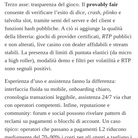
Terzo asse: trasparenza del gioco. Il
provably fair
consente di verificare l’esito di
dice
,
crash
,
plinko
e
talvolta slot, tramite semi del server e del client e
funzioni hash pubbliche. A ciò si aggiunge la qualità
della libreria: giochi di provider certificati,
RTP
pubblici
e non alterati, live casino con dealer affidabili e stream
stabili. La presenza di limiti di puntata elastici (da micro
a high roller), modalità demo e filtri per volatilità e RTP
sono segnali positivi.
Esperienza d’uso e assistenza fanno la differenza:
interfaccia fluida su mobile, onboarding chiaro,
cronologia transazioni leggibile, assistenza 24/7 via chat
con operatori competenti. Infine, reputazione e
community: forum e social possono rivelare pattern di
reclami su pagamenti o blocchi di account. Un caso
tipico: operatori che passano a pagamenti L2 riducono
mediamente del 70–90% i costi per gli utenti e tagliano i