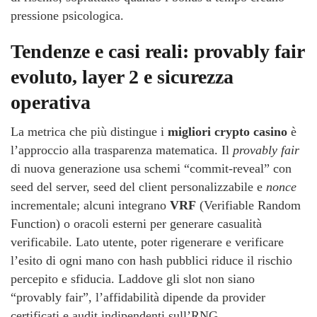
pressione psicologica.
Tendenze e casi reali: provably fair
evoluto, layer 2 e sicurezza
operativa
La metrica che più distingue i
migliori crypto casino
è
l’approccio alla trasparenza matematica. Il
provably fair
di nuova generazione usa schemi “commit-reveal” con
seed del server, seed del client personalizzabile e
nonce
incrementale; alcuni integrano
VRF
(Verifiable Random
Function) o oracoli esterni per generare casualità
verificabile. Lato utente, poter rigenerare e verificare
l’esito di ogni mano con hash pubblici riduce il rischio
percepito e sfiducia. Laddove gli slot non siano
“provably fair”, l’affidabilità dipende da provider
certificati e audit indipendenti sull’RNG.