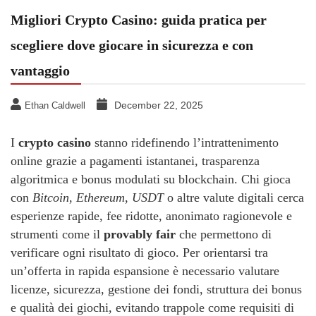
Migliori Crypto Casino: guida pratica per
scegliere dove giocare in sicurezza e con
vantaggio
December 22, 2025
Ethan Caldwell
I
crypto casino
stanno ridefinendo l’intrattenimento
online grazie a pagamenti istantanei, trasparenza
algoritmica e bonus modulati su blockchain. Chi gioca
con
Bitcoin
,
Ethereum
,
USDT
o altre valute digitali cerca
esperienze rapide, fee ridotte, anonimato ragionevole e
strumenti come il
provably fair
che permettono di
verificare ogni risultato di gioco. Per orientarsi tra
un’offerta in rapida espansione è necessario valutare
licenze, sicurezza, gestione dei fondi, struttura dei bonus
e qualità dei giochi, evitando trappole come requisiti di