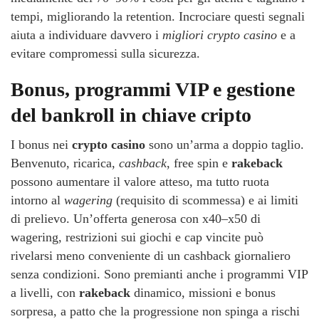
tempi, migliorando la retention. Incrociare questi segnali
aiuta a individuare davvero i
migliori crypto casino
e a
evitare compromessi sulla sicurezza.
Bonus, programmi VIP e gestione
del bankroll in chiave cripto
I bonus nei
crypto casino
sono un’arma a doppio taglio.
Benvenuto, ricarica,
cashback
, free spin e
rakeback
possono aumentare il valore atteso, ma tutto ruota
intorno al
wagering
(requisito di scommessa) e ai limiti
di prelievo. Un’offerta generosa con x40–x50 di
wagering, restrizioni sui giochi e cap vincite può
rivelarsi meno conveniente di un cashback giornaliero
senza condizioni. Sono premianti anche i programmi VIP
a livelli, con
rakeback
dinamico, missioni e bonus
sorpresa, a patto che la progressione non spinga a rischi