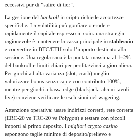
eccessivi pur di “salire di tier”.
La gestione del
bankroll
in cripto richiede accortezze
specifiche. La volatilità può gonfiare o erodere
rapidamente il capitale espresso in coin: una strategia
ragionevole è mantenere la cassa principale in
stablecoin
e convertire in BTC/ETH solo l’importo destinato alla
sessione. Una regola sana è la puntata massima al 1–2%
del bankroll e limiti chiari per perdita/vincita giornaliera.
Per giochi ad alta varianza (slot, crash) meglio
valorizzare bonus senza cap e con contributo 100%,
mentre per giochi a bassa edge (blackjack, alcuni tavoli
live) conviene verificare le esclusioni nel wagering.
Attenzione operativa: usare indirizzi corretti, rete corretta
(ERC-20 vs TRC-20 vs Polygon) e testare con piccoli
importi al primo deposito. I
migliori crypto casino
espongono taglie minime di deposito/prelievo e