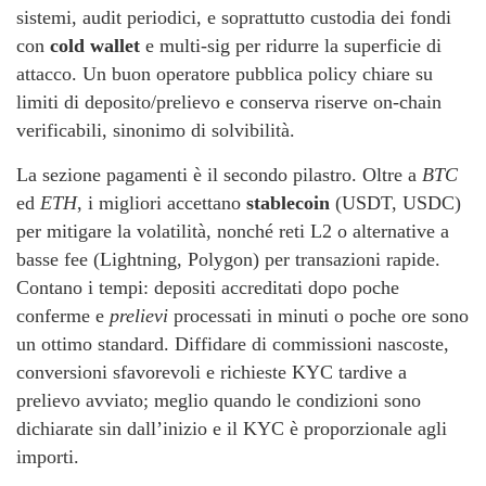
sistemi, audit periodici, e soprattutto custodia dei fondi
con
cold wallet
e multi-sig per ridurre la superficie di
attacco. Un buon operatore pubblica policy chiare su
limiti di deposito/prelievo e conserva riserve on-chain
verificabili, sinonimo di solvibilità.
La sezione pagamenti è il secondo pilastro. Oltre a
BTC
ed
ETH
, i migliori accettano
stablecoin
(USDT, USDC)
per mitigare la volatilità, nonché reti L2 o alternative a
basse fee (Lightning, Polygon) per transazioni rapide.
Contano i tempi: depositi accreditati dopo poche
conferme e
prelievi
processati in minuti o poche ore sono
un ottimo standard. Diffidare di commissioni nascoste,
conversioni sfavorevoli e richieste KYC tardive a
prelievo avviato; meglio quando le condizioni sono
dichiarate sin dall’inizio e il KYC è proporzionale agli
importi.