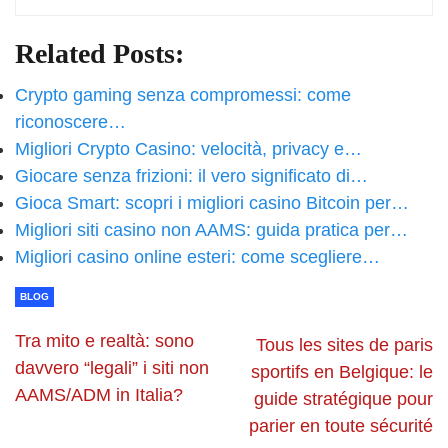
Related Posts:
Crypto gaming senza compromessi: come
riconoscere…
Migliori Crypto Casino: velocità, privacy e…
Giocare senza frizioni: il vero significato di…
Gioca Smart: scopri i migliori casino Bitcoin per…
Migliori siti casino non AAMS: guida pratica per…
Migliori casino online esteri: come scegliere…
BLOG
Tra mito e realtà: sono
Tous les sites de paris
davvero “legali” i siti non
sportifs en Belgique: le
AAMS/ADM in Italia?
guide stratégique pour
parier en toute sécurité