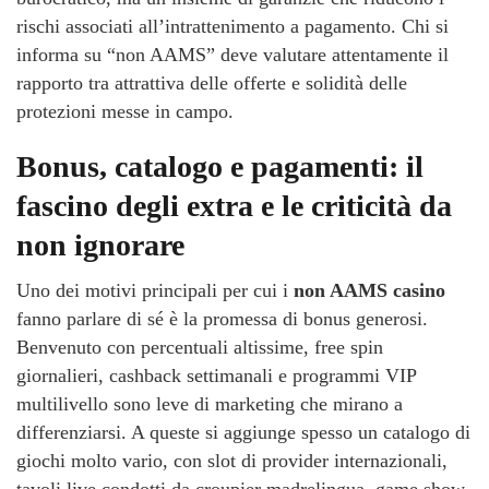
rischi associati all’intrattenimento a pagamento. Chi si
informa su “non AAMS” deve valutare attentamente il
rapporto tra attrattiva delle offerte e solidità delle
protezioni messe in campo.
Bonus, catalogo e pagamenti: il
fascino degli extra e le criticità da
non ignorare
Uno dei motivi principali per cui i
non AAMS casino
fanno parlare di sé è la promessa di bonus generosi.
Benvenuto con percentuali altissime, free spin
giornalieri, cashback settimanali e programmi VIP
multilivello sono leve di marketing che mirano a
differenziarsi. A queste si aggiunge spesso un catalogo di
giochi molto vario, con slot di provider internazionali,