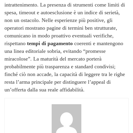
intrattenimento. La presenza di strumenti come limiti di
spesa, timeout e autoesclusione è un indice di serietà,
non un ostacolo. Nelle esperienze più positive, gli
operatori mostrano pagine di termini ben strutturate,
comunicano in modo proattivo eventuali verifiche,
rispettano
tempi di pagamento
coerenti e mantengono
una linea editoriale sobria, evitando “promesse
miracolose”. La maturità del mercato porterà
probabilmente più trasparenza e standard condivisi;
finché ciò non accade, la capacità di leggere tra le righe
resta l’arma principale per distinguere l’appeal di
un’offerta dalla sua reale affidabilità.