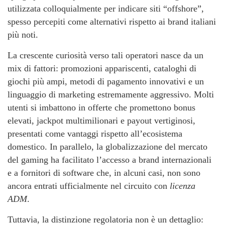
utilizzata colloquialmente per indicare siti “offshore”,
spesso percepiti come alternativi rispetto ai brand italiani
più noti.
La crescente curiosità verso tali operatori nasce da un
mix di fattori: promozioni appariscenti, cataloghi di
giochi più ampi, metodi di pagamento innovativi e un
linguaggio di marketing estremamente aggressivo. Molti
utenti si imbattono in offerte che promettono bonus
elevati, jackpot multimilionari e payout vertiginosi,
presentati come vantaggi rispetto all’ecosistema
domestico. In parallelo, la globalizzazione del mercato
del gaming ha facilitato l’accesso a brand internazionali
e a fornitori di software che, in alcuni casi, non sono
ancora entrati ufficialmente nel circuito con
licenza
ADM
.
Tuttavia, la distinzione regolatoria non è un dettaglio: