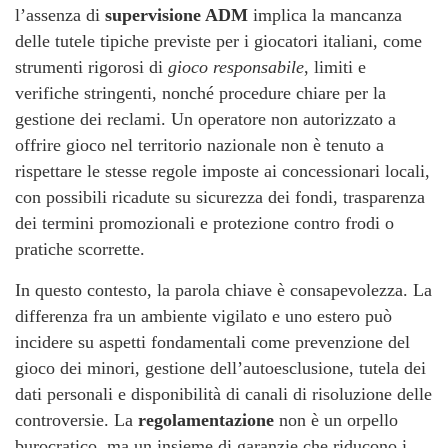
l’assenza di
supervisione ADM
implica la mancanza
delle tutele tipiche previste per i giocatori italiani, come
strumenti rigorosi di
gioco responsabile
, limiti e
verifiche stringenti, nonché procedure chiare per la
gestione dei reclami. Un operatore non autorizzato a
offrire gioco nel territorio nazionale non è tenuto a
rispettare le stesse regole imposte ai concessionari locali,
con possibili ricadute su sicurezza dei fondi, trasparenza
dei termini promozionali e protezione contro frodi o
pratiche scorrette.
In questo contesto, la parola chiave è consapevolezza. La
differenza fra un ambiente vigilato e uno estero può
incidere su aspetti fondamentali come prevenzione del
gioco dei minori, gestione dell’autoesclusione, tutela dei
dati personali e disponibilità di canali di risoluzione delle
controversie. La
regolamentazione
non è un orpello
burocratico, ma un insieme di garanzie che riducono i