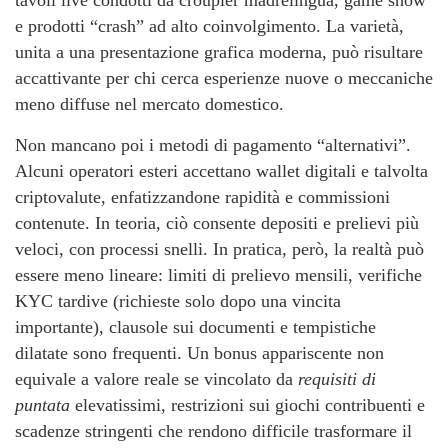
tavoli live condotti da croupier madrelingua, game show
e prodotti “crash” ad alto coinvolgimento. La varietà,
unita a una presentazione grafica moderna, può risultare
accattivante per chi cerca esperienze nuove o meccaniche
meno diffuse nel mercato domestico.
Non mancano poi i metodi di pagamento “alternativi”.
Alcuni operatori esteri accettano wallet digitali e talvolta
criptovalute, enfatizzandone rapidità e commissioni
contenute. In teoria, ciò consente depositi e prelievi più
veloci, con processi snelli. In pratica, però, la realtà può
essere meno lineare: limiti di prelievo mensili, verifiche
KYC tardive (richieste solo dopo una vincita
importante), clausole sui documenti e tempistiche
dilatate sono frequenti. Un bonus appariscente non
equivale a valore reale se vincolato da
requisiti di
puntata
elevatissimi, restrizioni sui giochi contribuenti e
scadenze stringenti che rendono difficile trasformare il