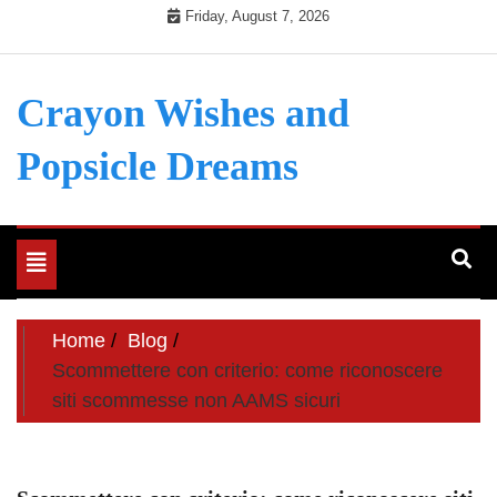
Skip
Friday, August 7, 2026
to
content
Crayon Wishes and
Popsicle Dreams
Toggle
navigation
Home
Blog
Scommettere con criterio: come riconoscere
siti scommesse non AAMS sicuri