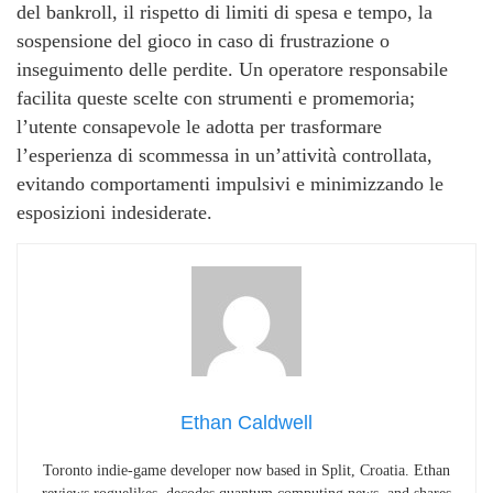
del bankroll, il rispetto di limiti di spesa e tempo, la
sospensione del gioco in caso di frustrazione o
inseguimento delle perdite. Un operatore responsabile
facilita queste scelte con strumenti e promemoria;
l’utente consapevole le adotta per trasformare
l’esperienza di scommessa in un’attività controllata,
evitando comportamenti impulsivi e minimizzando le
esposizioni indesiderate.
Ethan Caldwell
Toronto indie-game developer now based in Split, Croatia. Ethan