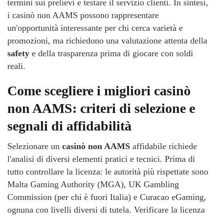
termini sui prelievi e testare il servizio clienti. In sintesi,
i casinò non AAMS possono rappresentare
un'opportunità interessante per chi cerca varietà e
promozioni, ma richiedono una valutazione attenta della
safety
e della trasparenza prima di giocare con soldi
reali.
Come scegliere i migliori casinò
non AAMS: criteri di selezione e
segnali di affidabilità
Selezionare un
casinò non AAMS
affidabile richiede
l'analisi di diversi elementi pratici e tecnici. Prima di
tutto controllare la licenza: le autorità più rispettate sono
Malta Gaming Authority (MGA), UK Gambling
Commission (per chi è fuori Italia) e Curacao eGaming,
ognuna con livelli diversi di tutela. Verificare la licenza