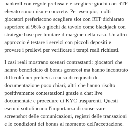
bankroll con regole prefissate e scegliere giochi con RTP
elevato sono misure concrete. Per esempio, molti
giocatori preferiscono scegliere slot con RTP dichiarato
superiore al 96% o giochi da tavolo come blackjack con
strategie base per limitare il margine della casa. Un altro
approccio è testare i servizi con piccoli depositi e
provare i prelievi per verificare i tempi reali richiesti.
I casi reali mostrano scenari contrastanti: giocatori che
hanno beneficiato di bonus generosi ma hanno incontrato
difficoltà nei prelievi a causa di requisiti di
documentazione poco chiari; altri che hanno risolto
positivamente contestazioni grazie a chat live
documentate e procedure di KYC trasparenti. Questi
esempi sottolineano l'importanza di conservare
screenshot delle comunicazioni, registri delle transazioni
e le condizioni dei bonus al momento dell'accettazione.