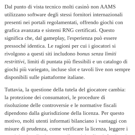
Dal punto di vista tecnico molti casinò non AAMS
utilizzano software degli stessi fornitori internazionali
presenti nei portali regolamentati, offrendo giochi con
grafica avanzata e sistemi RNG certificati. Questo
significa che, dal gameplay, l'esperienza può essere
pressoché identica. Le ragioni per cui i giocatori si
rivolgono a questi siti includono
bonus senza limiti
restrittivi
, limiti di puntata più flessibili e un catalogo di
giochi più variegato, incluse slot e tavoli live non sempre
disponibili sulle piattaforme italiane.
Tuttavia, la questione della tutela del giocatore cambia:
la protezione dei consumatori, le procedure di
risoluzione delle controversie e le normative fiscali
dipendono dalla giurisdizione della licenza. Per questo
motivo, molti utenti informati bilanciano i vantaggi con
misure di prudenza, come verificare la licenza, leggere i