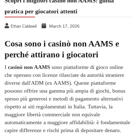
Scopri i migliori casino non AAMS: guida
pratica per giocatori attenti
March 17, 2026
Ethan Caldwell
Cosa sono i casinò non AAMS e
perché attirano i giocatori
I
casinò non AAMS
sono piattaforme di gioco online
che operano con licenze rilasciate da autorità straniere
diverse dall'ADM (ex AAMS). Queste piattaforme
possono offrire una gamma più ampia di giochi, bonus
spesso più generosi e metodi di pagamento alternativi
rispetto ai siti regolamentati in Italia. Tuttavia, la
maggiore libertà commerciale non equivale
automaticamente a maggiore affidabilità: è fondamentale
capire differenze e rischi prima di depositare denaro.