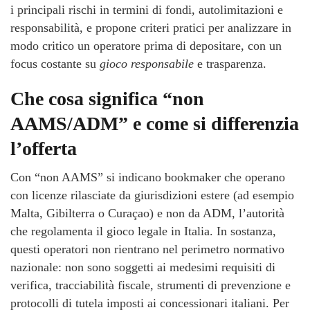
i principali rischi in termini di fondi, autolimitazioni e
responsabilità, e propone criteri pratici per analizzare in
modo critico un operatore prima di depositare, con un
focus costante su
gioco responsabile
e trasparenza.
Che cosa significa “non
AAMS/ADM” e come si differenzia
l’offerta
Con “non AAMS” si indicano bookmaker che operano
con licenze rilasciate da giurisdizioni estere (ad esempio
Malta, Gibilterra o Curaçao) e non da ADM, l’autorità
che regolamenta il gioco legale in Italia. In sostanza,
questi operatori non rientrano nel perimetro normativo
nazionale: non sono soggetti ai medesimi requisiti di
verifica, tracciabilità fiscale, strumenti di prevenzione e
protocolli di tutela imposti ai concessionari italiani. Per