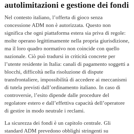
autolimitazioni e gestione dei fondi
Nel contesto italiano, l’offerta di gioco senza
concessione ADM non è autorizzata. Questo non
significa che ogni piattaforma estera sia priva di regole:
molte operano legittimamente nella propria giurisdizione,
ma il loro quadro normativo non coincide con quello
nazionale. Ciò può tradursi in criticità concrete per
l’utente residente in Italia: canali di pagamento soggetti a
blocchi, difficoltà nella risoluzione di dispute
transfrontaliere, impossibilità di accedere ai meccanismi
di tutela previsti dall’ordinamento italiano. In caso di
controversie, l’esito dipende dalle procedure del
regolatore estero e dall’effettiva capacità dell’operatore
di gestire in modo neutrale i reclami.
La sicurezza dei fondi è un capitolo centrale. Gli
standard ADM prevedono obblighi stringenti su