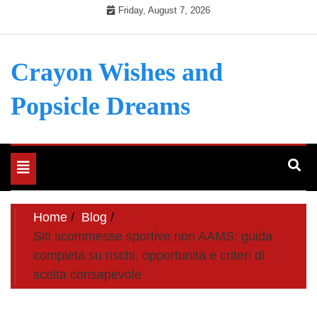
Skip
Friday, August 7, 2026
to
content
Crayon Wishes and
Popsicle Dreams
Toggle
navigation
Home
Blog
Siti scommesse sportive non AAMS: guida
completa su rischi, opportunità e criteri di
scelta consapevole