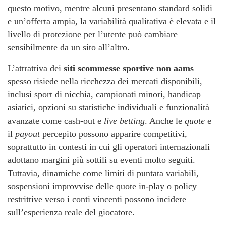
questo motivo, mentre alcuni presentano standard solidi
e un’offerta ampia, la variabilità qualitativa è elevata e il
livello di protezione per l’utente può cambiare
sensibilmente da un sito all’altro.
L’attrattiva dei
siti scommesse sportive non aams
spesso risiede nella ricchezza dei mercati disponibili,
inclusi sport di nicchia, campionati minori, handicap
asiatici, opzioni su statistiche individuali e funzionalità
avanzate come cash-out e
live betting
. Anche le
quote
e
il
payout
percepito possono apparire competitivi,
soprattutto in contesti in cui gli operatori internazionali
adottano margini più sottili su eventi molto seguiti.
Tuttavia, dinamiche come limiti di puntata variabili,
sospensioni improvvise delle quote in-play o policy
restrittive verso i conti vincenti possono incidere
sull’esperienza reale del giocatore.