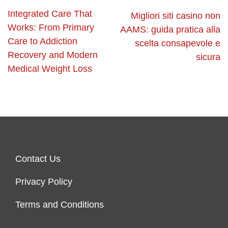
Integrated Care That
Migliori siti casino non
Works: From Primary
AAMS: guida pratica alla
Care to Addiction
scelta consapevole e
Recovery and Modern
sicura
Medical Weight Loss
Contact Us
Privacy Policy
Terms and Conditions