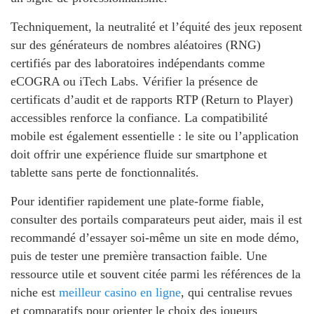
Techniquement, la neutralité et l’équité des jeux reposent
sur des générateurs de nombres aléatoires (RNG)
certifiés par des laboratoires indépendants comme
eCOGRA ou iTech Labs. Vérifier la présence de
certificats d’audit et de rapports RTP (Return to Player)
accessibles renforce la confiance. La compatibilité
mobile est également essentielle : le site ou l’application
doit offrir une expérience fluide sur smartphone et
tablette sans perte de fonctionnalités.
Pour identifier rapidement une plate-forme fiable,
consulter des portails comparateurs peut aider, mais il est
recommandé d’essayer soi-même un site en mode démo,
puis de tester une première transaction faible. Une
ressource utile et souvent citée parmi les références de la
niche est
meilleur casino en ligne
, qui centralise revues
et comparatifs pour orienter le choix des joueurs