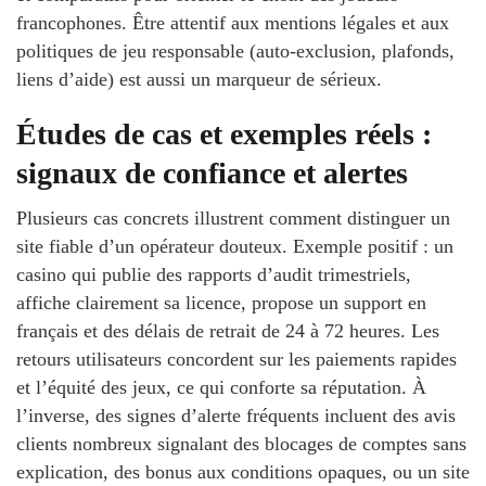
francophones. Être attentif aux mentions légales et aux
politiques de jeu responsable (auto-exclusion, plafonds,
liens d’aide) est aussi un marqueur de sérieux.
Études de cas et exemples réels :
signaux de confiance et alertes
Plusieurs cas concrets illustrent comment distinguer un
site fiable d’un opérateur douteux. Exemple positif : un
casino qui publie des rapports d’audit trimestriels,
affiche clairement sa licence, propose un support en
français et des délais de retrait de 24 à 72 heures. Les
retours utilisateurs concordent sur les paiements rapides
et l’équité des jeux, ce qui conforte sa réputation. À
l’inverse, des signes d’alerte fréquents incluent des avis
clients nombreux signalant des blocages de comptes sans
explication, des bonus aux conditions opaques, ou un site