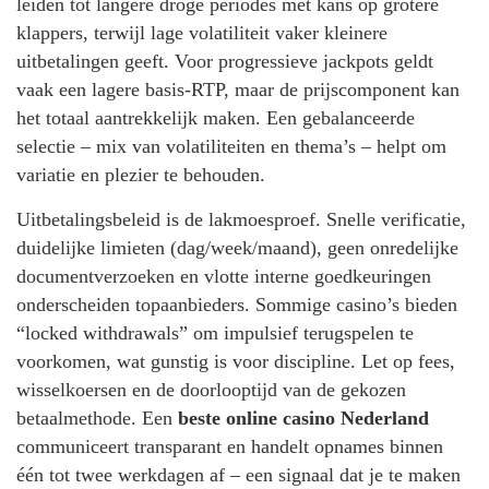
leiden tot langere droge periodes met kans op grotere
klappers, terwijl lage volatiliteit vaker kleinere
uitbetalingen geeft. Voor progressieve jackpots geldt
vaak een lagere basis-RTP, maar de prijscomponent kan
het totaal aantrekkelijk maken. Een gebalanceerde
selectie – mix van volatiliteiten en thema’s – helpt om
variatie en plezier te behouden.
Uitbetalingsbeleid is de lakmoesproef. Snelle verificatie,
duidelijke limieten (dag/week/maand), geen onredelijke
documentverzoeken en vlotte interne goedkeuringen
onderscheiden topaanbieders. Sommige casino’s bieden
“locked withdrawals” om impulsief terugspelen te
voorkomen, wat gunstig is voor discipline. Let op fees,
wisselkoersen en de doorlooptijd van de gekozen
betaalmethode. Een
beste online casino Nederland
communiceert transparant en handelt opnames binnen
één tot twee werkdagen af – een signaal dat je te maken