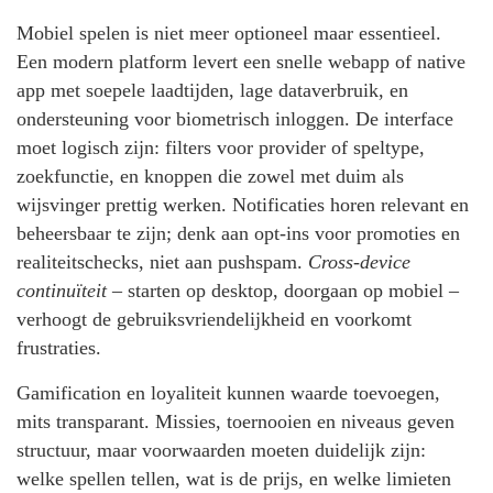
Mobiel spelen is niet meer optioneel maar essentieel.
Een modern platform levert een snelle webapp of native
app met soepele laadtijden, lage dataverbruik, en
ondersteuning voor biometrisch inloggen. De interface
moet logisch zijn: filters voor provider of speltype,
zoekfunctie, en knoppen die zowel met duim als
wijsvinger prettig werken. Notificaties horen relevant en
beheersbaar te zijn; denk aan opt-ins voor promoties en
realiteitschecks, niet aan pushspam.
Cross-device
continuïteit
– starten op desktop, doorgaan op mobiel –
verhoogt de gebruiksvriendelijkheid en voorkomt
frustraties.
Gamification en loyaliteit kunnen waarde toevoegen,
mits transparant. Missies, toernooien en niveaus geven
structuur, maar voorwaarden moeten duidelijk zijn:
welke spellen tellen, wat is de prijs, en welke limieten