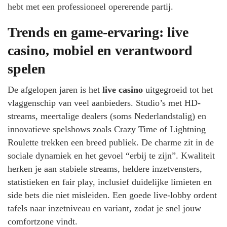
hebt met een professioneel opererende partij.
Trends en game-ervaring: live
casino, mobiel en verantwoord
spelen
De afgelopen jaren is het
live casino
uitgegroeid tot het
vlaggenschip van veel aanbieders. Studio’s met HD-
streams, meertalige dealers (soms Nederlandstalig) en
innovatieve spelshows zoals Crazy Time of Lightning
Roulette trekken een breed publiek. De charme zit in de
sociale dynamiek en het gevoel “erbij te zijn”. Kwaliteit
herken je aan stabiele streams, heldere inzetvensters,
statistieken en fair play, inclusief duidelijke limieten en
side bets die niet misleiden. Een goede live-lobby ordent
tafels naar inzetniveau en variant, zodat je snel jouw
comfortzone vindt.