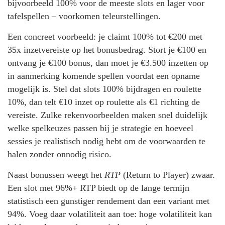
bijvoorbeeld 100% voor de meeste slots en lager voor
tafelspellen – voorkomen teleurstellingen.
Een concreet voorbeeld: je claimt 100% tot €200 met
35x inzetvereiste op het bonusbedrag. Stort je €100 en
ontvang je €100 bonus, dan moet je €3.500 inzetten op
in aanmerking komende spellen voordat een opname
mogelijk is. Stel dat slots 100% bijdragen en roulette
10%, dan telt €10 inzet op roulette als €1 richting de
vereiste. Zulke rekenvoorbeelden maken snel duidelijk
welke spelkeuzes passen bij je strategie en hoeveel
sessies je realistisch nodig hebt om de voorwaarden te
halen zonder onnodig risico.
Naast bonussen weegt het
RTP
(Return to Player) zwaar.
Een slot met 96%+ RTP biedt op de lange termijn
statistisch een gunstiger rendement dan een variant met
94%. Voeg daar volatiliteit aan toe: hoge volatiliteit kan