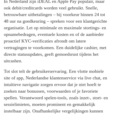
In Nederland zijn iDEAL en Apple Pay populair, maar
ook debit/creditcards worden veel gebruikt. Snelle,
betrouwbare uitbetalingen – bij voorkeur binnen 24 tot
48 uur na goedkeuring – spreken voor een klantgerichte
organisatie. Let op minimale en maximale stortings- en
opnamebedragen, eventuele kosten en of de aanbieder
proactief KYC-verificaties afrondt om latere
vertragingen te voorkomen. Een duidelijke cashier, met
directe statusupdates, geeft gemoedsrust tijdens het
uitcashen.
Tot slot telt de gebruikerservaring. Een vlotte mobiele
site of app, Nederlandse klantenservice via live chat, en
intuïtieve navigatie zorgen ervoor dat je niet hoeft te
zoeken naar bonussen, voorwaarden of je favoriete
spellen. Verantwoord spelen-tools, zoals inzet-, stort- en
sessielimieten, moeten prominent en gemakkelijk
instelbaar zijn. Onafhankelijke vergelijkingen kunnen