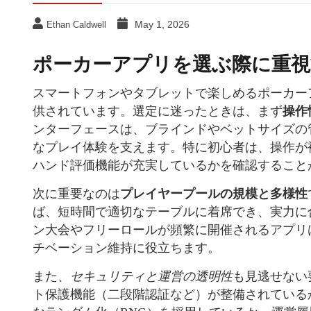
May 1, 2026
Ethan Caldwell
ポーカーアプリを選ぶ際に重視
スマートフォンやタブレットで楽しめるポーカー
供されています。選定に迷ったときは、まず
操作
ンターフェースは、ブラインドやベットサイズの
なプレイ体験を支えます。特に初心者は、操作が
ハンド評価機能が充実しているかを確認すること
次に重要なのは
プレイヤープールの規模と多様性
ば、短時間で適切なテーブルに着席でき、実力に
ン大会やフリーロールが頻繁に開催されるアプリ
チベーション維持に役立ちます。
また、
セキュリティと運営の透明性
も見逃せない
ト保護機能（二段階認証など）が整備されている