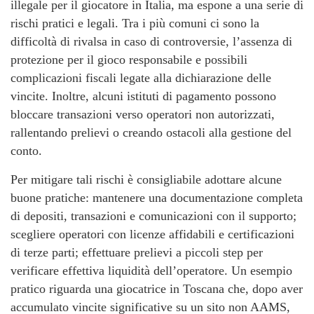
illegale per il giocatore in Italia, ma espone a una serie di
rischi pratici e legali. Tra i più comuni ci sono la
difficoltà di rivalsa in caso di controversie, l’assenza di
protezione per il gioco responsabile e possibili
complicazioni fiscali legate alla dichiarazione delle
vincite. Inoltre, alcuni istituti di pagamento possono
bloccare transazioni verso operatori non autorizzati,
rallentando prelievi o creando ostacoli alla gestione del
conto.
Per mitigare tali rischi è consigliabile adottare alcune
buone pratiche: mantenere una documentazione completa
di depositi, transazioni e comunicazioni con il supporto;
scegliere operatori con licenze affidabili e certificazioni
di terze parti; effettuare prelievi a piccoli step per
verificare effettiva liquidità dell’operatore. Un esempio
pratico riguarda una giocatrice in Toscana che, dopo aver
accumulato vincite significative su un sito non AAMS,