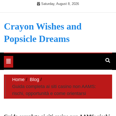
Skip
Saturday, August 8, 2026
to
content
Crayon Wishes and
Popsicle Dreams
Toggle
navigation
Home
Blog
Guida completa ai siti casino non AAMS:
rischi, opportunità e come orientarsi