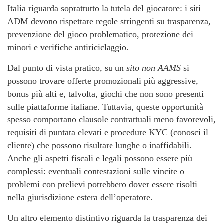
Italia riguarda soprattutto la tutela del giocatore: i siti
ADM devono rispettare regole stringenti su trasparenza,
prevenzione del gioco problematico, protezione dei
minori e verifiche antiriciclaggio.
Dal punto di vista pratico, su un
sito non AAMS
si
possono trovare offerte promozionali più aggressive,
bonus più alti e, talvolta, giochi che non sono presenti
sulle piattaforme italiane. Tuttavia, queste opportunità
spesso comportano clausole contrattuali meno favorevoli,
requisiti di puntata elevati e procedure KYC (conosci il
cliente) che possono risultare lunghe o inaffidabili.
Anche gli aspetti fiscali e legali possono essere più
complessi: eventuali contestazioni sulle vincite o
problemi con prelievi potrebbero dover essere risolti
nella giurisdizione estera dell’operatore.
Un altro elemento distintivo riguarda la trasparenza dei