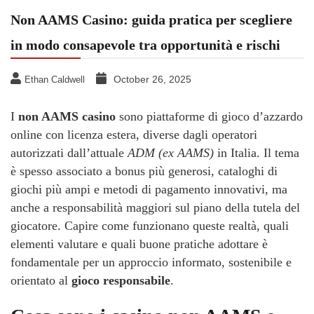
Non AAMS Casino: guida pratica per scegliere
in modo consapevole tra opportunità e rischi
October 26, 2025
Ethan Caldwell
I
non AAMS casino
sono piattaforme di gioco d’azzardo
online con licenza estera, diverse dagli operatori
autorizzati dall’attuale
ADM (ex AAMS)
in Italia. Il tema
è spesso associato a bonus più generosi, cataloghi di
giochi più ampi e metodi di pagamento innovativi, ma
anche a responsabilità maggiori sul piano della tutela del
giocatore. Capire come funzionano queste realtà, quali
elementi valutare e quali buone pratiche adottare è
fondamentale per un approccio informato, sostenibile e
orientato al
gioco responsabile
.