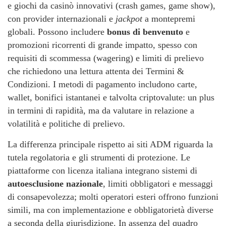
e giochi da casinò innovativi (crash games, game show),
con provider internazionali e
jackpot
a montepremi
globali. Possono includere
bonus di benvenuto
e
promozioni ricorrenti di grande impatto, spesso con
requisiti di scommessa (wagering) e limiti di prelievo
che richiedono una lettura attenta dei Termini &
Condizioni. I metodi di pagamento includono carte,
wallet, bonifici istantanei e talvolta criptovalute: un plus
in termini di rapidità, ma da valutare in relazione a
volatilità e politiche di prelievo.
La differenza principale rispetto ai siti ADM riguarda la
tutela regolatoria e gli strumenti di protezione. Le
piattaforme con licenza italiana integrano sistemi di
autoesclusione nazionale
, limiti obbligatori e messaggi
di consapevolezza; molti operatori esteri offrono funzioni
simili, ma con implementazione e obbligatorietà diverse
a seconda della giurisdizione. In assenza del quadro