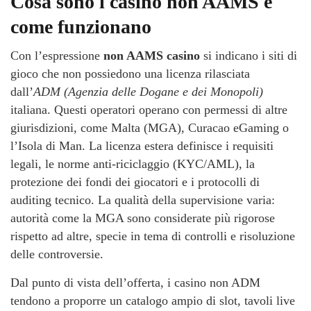
Cosa sono i casino non AAMS e
come funzionano
Con l’espressione
non AAMS casino
si indicano i siti di
gioco che non possiedono una licenza rilasciata
dall’
ADM (Agenzia delle Dogane e dei Monopoli)
italiana. Questi operatori operano con permessi di altre
giurisdizioni, come Malta (MGA), Curacao eGaming o
l’Isola di Man. La licenza estera definisce i requisiti
legali, le norme anti-riciclaggio (KYC/AML), la
protezione dei fondi dei giocatori e i protocolli di
auditing tecnico. La qualità della supervisione varia:
autorità come la MGA sono considerate più rigorose
rispetto ad altre, specie in tema di controlli e risoluzione
delle controversie.
Dal punto di vista dell’offerta, i casino non ADM
tendono a proporre un catalogo ampio di slot, tavoli live