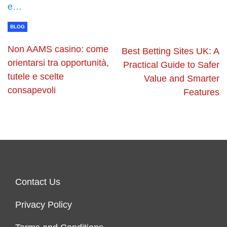
e…
BLOG
Non AAMS casino: come
Best Betting Sites UK: A
orientarsi tra opportunità,
Practical Guide to Safer
tutele e scelte
Value and Smarter
consapevoli
Features
Contact Us
Privacy Policy