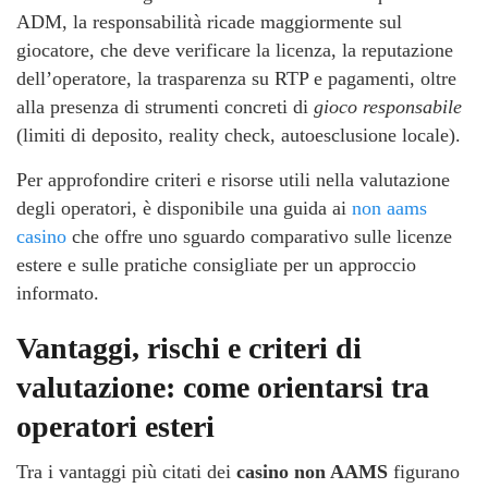
ADM, la responsabilità ricade maggiormente sul
giocatore, che deve verificare la licenza, la reputazione
dell’operatore, la trasparenza su RTP e pagamenti, oltre
alla presenza di strumenti concreti di
gioco responsabile
(limiti di deposito, reality check, autoesclusione locale).
Per approfondire criteri e risorse utili nella valutazione
degli operatori, è disponibile una guida ai
non aams
casino
che offre uno sguardo comparativo sulle licenze
estere e sulle pratiche consigliate per un approccio
informato.
Vantaggi, rischi e criteri di
valutazione: come orientarsi tra
operatori esteri
Tra i vantaggi più citati dei
casino non AAMS
figurano