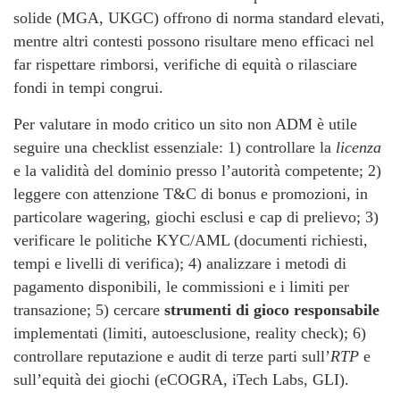
solide (MGA, UKGC) offrono di norma standard elevati,
mentre altri contesti possono risultare meno efficaci nel
far rispettare rimborsi, verifiche di equità o rilasciare
fondi in tempi congrui.
Per valutare in modo critico un sito non ADM è utile
seguire una checklist essenziale: 1) controllare la
licenza
e la validità del dominio presso l’autorità competente; 2)
leggere con attenzione T&C di bonus e promozioni, in
particolare wagering, giochi esclusi e cap di prelievo; 3)
verificare le politiche KYC/AML (documenti richiesti,
tempi e livelli di verifica); 4) analizzare i metodi di
pagamento disponibili, le commissioni e i limiti per
transazione; 5) cercare
strumenti di gioco responsabile
implementati (limiti, autoesclusione, reality check); 6)
controllare reputazione e audit di terze parti sull’
RTP
e
sull’equità dei giochi (eCOGRA, iTech Labs, GLI).