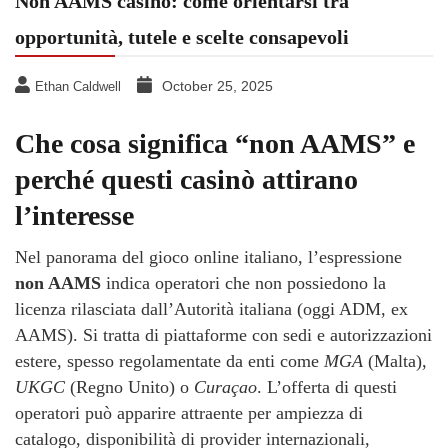
Non AAMS casino: come orientarsi tra
opportunità, tutele e scelte consapevoli
October 25, 2025
Ethan Caldwell
Che cosa significa “non AAMS” e
perché questi casinò attirano
l’interesse
Nel panorama del gioco online italiano, l’espressione
non AAMS
indica operatori che non possiedono la
licenza rilasciata dall’Autorità italiana (oggi ADM, ex
AAMS). Si tratta di piattaforme con sedi e autorizzazioni
estere, spesso regolamentate da enti come
MGA
(Malta),
UKGC
(Regno Unito) o
Curaçao
. L’offerta di questi
operatori può apparire attraente per ampiezza di
catalogo, disponibilità di provider internazionali,