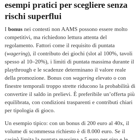
esempi pratici per scegliere senza
rischi superflui
I
bonus
nei contesti non AAMS possono essere molto
competitivi, ma richiedono lettura attenta del
regolamento. Fattori come il requisito di puntata
(
wagering
), il contributo dei giochi (slot al 100%, tavoli
spesso al 10–20%), i limiti di puntata massima durante il
playthrough e le scadenze determinano il valore reale
della promozione. Bonus con
wagering
elevato o con
finestre temporali troppo strette riducono la probabilità di
convertire il saldo in prelievi. È preferibile un’offerta più
equilibrata, con condizioni trasparenti e contributi chiari
per tipologia di gioco.
Un esempio tipico: con un bonus di 200 euro al 40x, il
volume di scommessa richiesto è di 8.000 euro. Se il
casinò limita la puntata massima a 5 euro per giro e le