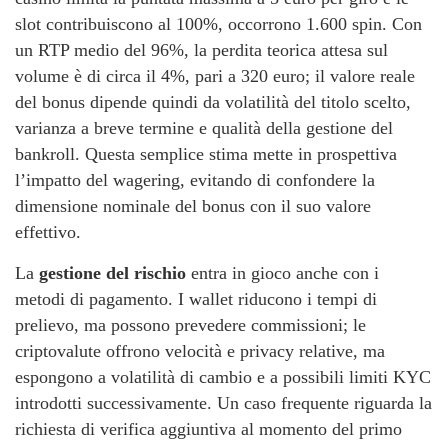
slot contribuiscono al 100%, occorrono 1.600 spin. Con
un RTP medio del 96%, la perdita teorica attesa sul
volume è di circa il 4%, pari a 320 euro; il valore reale
del bonus dipende quindi da volatilità del titolo scelto,
varianza a breve termine e qualità della gestione del
bankroll. Questa semplice stima mette in prospettiva
l’impatto del wagering, evitando di confondere la
dimensione nominale del bonus con il suo valore
effettivo.
La
gestione del rischio
entra in gioco anche con i
metodi di pagamento. I wallet riducono i tempi di
prelievo, ma possono prevedere commissioni; le
criptovalute offrono velocità e privacy relative, ma
espongono a volatilità di cambio e a possibili limiti KYC
introdotti successivamente. Un caso frequente riguarda la
richiesta di verifica aggiuntiva al momento del primo