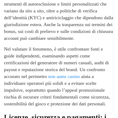
strumenti di autoesclusione e limiti personalizzati che
variano da sito a sito, oltre a politiche di verifica
dell’identità (KYC) e antiriciclaggio che dipendono dalla
giurisdizione estera. Anche la trasparenza sui termini dei
bonus, sui costi di prelievo e sulle condizioni di chiusura
account può cambiare sensibilmente.
Nel valutare il fenomeno, è utile confrontare fonti e
guide indipendenti, esaminando aspetti come
certificazioni del generatore di numeri casuali, audit di
payout e reputazione storica del brand. Un confronto
accurato nel perimetro
non aams casino
aiuta a
individuare operatori più solidi e a evitare scelte
impulsive, soprattutto quando l’appeal promozionale
rischia di oscurare criteri fondamentali come sicurezza,
sostenibilità del gioco e protezione dei dati personali.
Licenze, sicurezza e pagamenti: i