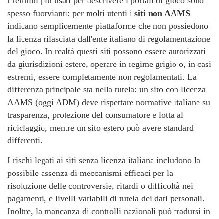
I termini più usati per descrivere i portali di gioco sono
spesso fuorvianti: per molti utenti i
siti non AAMS
indicano semplicemente piattaforme che non possiedono
la licenza rilasciata dall'ente italiano di regolamentazione
del gioco. In realtà questi siti possono essere autorizzati
da giurisdizioni estere, operare in regime grigio o, in casi
estremi, essere completamente non regolamentati. La
differenza principale sta nella tutela: un sito con licenza
AAMS (oggi ADM) deve rispettare normative italiane su
trasparenza, protezione del consumatore e lotta al
riciclaggio, mentre un sito estero può avere standard
differenti.
I rischi legati ai siti senza licenza italiana includono la
possibile assenza di meccanismi efficaci per la
risoluzione delle controversie, ritardi o difficoltà nei
pagamenti, e livelli variabili di tutela dei dati personali.
Inoltre, la mancanza di controlli nazionali può tradursi in