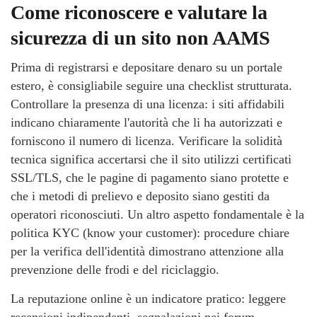
Come riconoscere e valutare la
sicurezza di un sito non AAMS
Prima di registrarsi e depositare denaro su un portale
estero, è consigliabile seguire una checklist strutturata.
Controllare la presenza di una licenza: i siti affidabili
indicano chiaramente l'autorità che li ha autorizzati e
forniscono il numero di licenza. Verificare la solidità
tecnica significa accertarsi che il sito utilizzi certificati
SSL/TLS, che le pagine di pagamento siano protette e
che i metodi di prelievo e deposito siano gestiti da
operatori riconosciuti. Un altro aspetto fondamentale è la
politica KYC (know your customer): procedure chiare
per la verifica dell'identità dimostrano attenzione alla
prevenzione delle frodi e del riciclaggio.
La reputazione online è un indicatore pratico: leggere