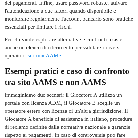
dei pagamenti. Infine, usare password robuste, attivare
l'autenticazione a due fattori quando disponibile e
monitorare regolarmente l'account bancario sono pratiche
essenziali per limitare i rischi.
Per chi vuole esplorare alternative e confronti, esiste
anche un elenco di riferimento per valutare i diversi
operatori:
siti non AAMS
Esempi pratici e caso di confronto
tra sito AAMS e non AAMS
Immaginiamo due scenari: il Giocatore A utilizza un
portale con licenza ADM, il Giocatore B sceglie un
operatore estero con licenza di un'altra giurisdizione. Il
Giocatore A beneficia di assistenza in italiano, procedure
di reclamo definite dalla normativa nazionale e garanzie
rispetto ai pagamenti. In caso di controversia può fare