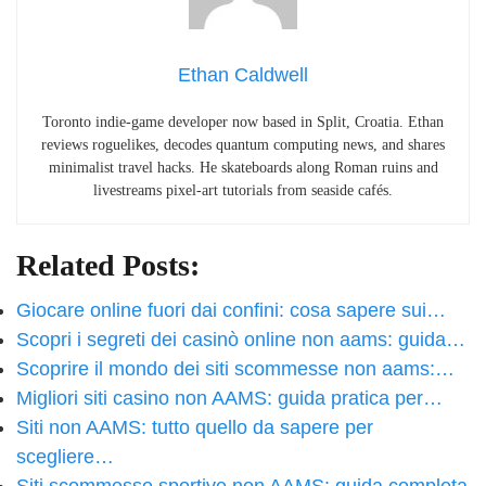
Ethan Caldwell
Toronto indie-game developer now based in Split, Croatia. Ethan
reviews roguelikes, decodes quantum computing news, and shares
minimalist travel hacks. He skateboards along Roman ruins and
livestreams pixel-art tutorials from seaside cafés.
Related Posts:
Giocare online fuori dai confini: cosa sapere sui…
Scopri i segreti dei casinò online non aams: guida…
Scoprire il mondo dei siti scommesse non aams:…
Migliori siti casino non AAMS: guida pratica per…
Siti non AAMS: tutto quello da sapere per
scegliere…