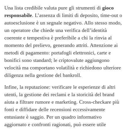
Una lista credibile valuta pure gli strumenti di
gioco
responsabile
. L’assenza di limiti di deposito, time-out o
autoesclusione è un segnale negativo. Allo stesso modo,
un operatore che chiede una verifica dell’identità
coerente e tempestiva è preferibile a chi la rinvia al
momento del prelievo, generando attriti. Attenzione ai
metodi di pagamento: portafogli elettronici, carte e
bonifici sono standard; le criptovalute aggiungono
velocità ma comportano volatilità e richiedono ulteriore
diligenza nella gestione del bankroll.
Infine, la reputazione: verificare le esperienze di altri
utenti, la gestione dei reclami e la storicità del brand
aiuta a filtrare rumore e marketing. Cross-checkare più
fonti e diffidare delle recensioni eccessivamente
entusiaste è saggio. Per un quadro informativo
aggiornato e confronti ragionati, può essere utile