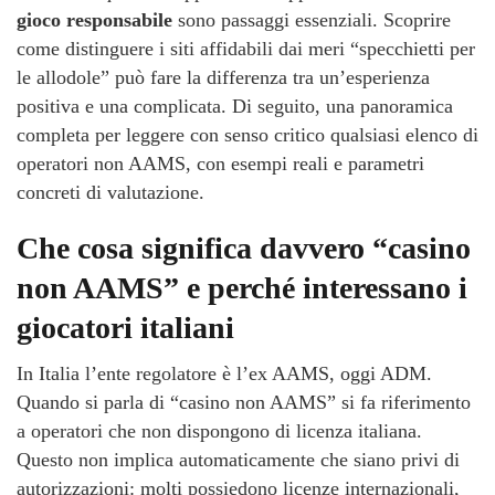
gioco responsabile
sono passaggi essenziali. Scoprire
come distinguere i siti affidabili dai meri “specchietti per
le allodole” può fare la differenza tra un’esperienza
positiva e una complicata. Di seguito, una panoramica
completa per leggere con senso critico qualsiasi elenco di
operatori non AAMS, con esempi reali e parametri
concreti di valutazione.
Che cosa significa davvero “casino
non AAMS” e perché interessano i
giocatori italiani
In Italia l’ente regolatore è l’ex AAMS, oggi ADM.
Quando si parla di “casino non AAMS” si fa riferimento
a operatori che non dispongono di licenza italiana.
Questo non implica automaticamente che siano privi di
autorizzazioni: molti possiedono licenze internazionali,