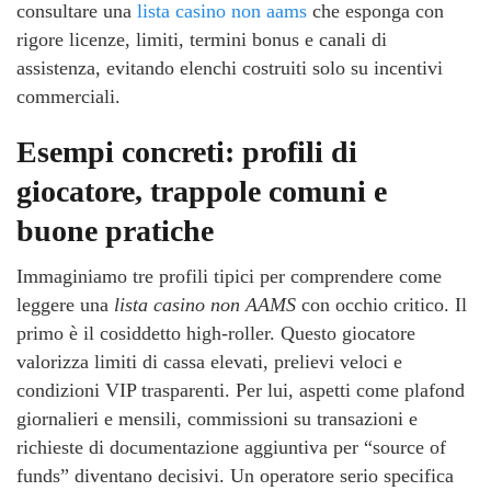
consultare una
lista casino non aams
che esponga con
rigore licenze, limiti, termini bonus e canali di
assistenza, evitando elenchi costruiti solo su incentivi
commerciali.
Esempi concreti: profili di
giocatore, trappole comuni e
buone pratiche
Immaginiamo tre profili tipici per comprendere come
leggere una
lista casino non AAMS
con occhio critico. Il
primo è il cosiddetto high-roller. Questo giocatore
valorizza limiti di cassa elevati, prelievi veloci e
condizioni VIP trasparenti. Per lui, aspetti come plafond
giornalieri e mensili, commissioni su transazioni e
richieste di documentazione aggiuntiva per “source of
funds” diventano decisivi. Un operatore serio specifica