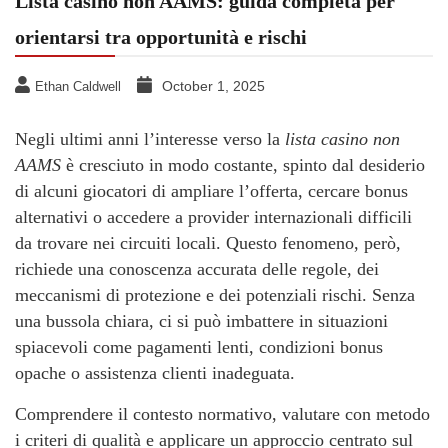
Lista casino non AAMS: guida completa per
orientarsi tra opportunità e rischi
October 1, 2025
Ethan Caldwell
Negli ultimi anni l’interesse verso la
lista casino non
AAMS
è cresciuto in modo costante, spinto dal desiderio
di alcuni giocatori di ampliare l’offerta, cercare bonus
alternativi o accedere a provider internazionali difficili
da trovare nei circuiti locali. Questo fenomeno, però,
richiede una conoscenza accurata delle regole, dei
meccanismi di protezione e dei potenziali rischi. Senza
una bussola chiara, ci si può imbattere in situazioni
spiacevoli come pagamenti lenti, condizioni bonus
opache o assistenza clienti inadeguata.
Comprendere il contesto normativo, valutare con metodo
i criteri di qualità e applicare un approccio centrato sul