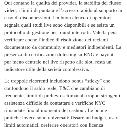
Qui contano la qualità dei provider, la stabilità del flusso
video, i limiti di puntata e l’accesso rapido al supporto in
caso di disconnessioni. Un buon elenco di operatori
segnala quali studi live sono disponibili e se esiste un
protocollo di gestione per round interrotti. Vale la pena
verificare anche l’indice di risoluzione dei reclami
documentato da community e mediatori indipendenti. La
presenza di certificazioni di testing su RNG e payout,
pur meno centrale nel live rispetto alle slot, resta un
indicatore utile della serietà complessiva.
Le trappole ricorrenti includono bonus “sticky” che
confondono il saldo reale, T&C che cambiano di
frequente, limiti di prelievo settimanali troppo stringenti,
assistenza difficile da contattare e verifiche KYC
rimandate fino al momento del cashout. Le buone
pratiche invece sono universali: fissare un budget, usare
limiti automatici, preferire operatori con licenza