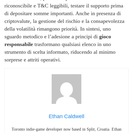
riconoscibile e T&C leggibili, testare il supporto prima
di depositare somme importanti. Anche in presenza di
criptovalute, la gestione del rischio e la consapevolezza
della volatilità rimangono priorità. In sintesi, uno
sguardo metodico e l’adesione a principi di
gioco
responsabile
trasformano qualsiasi elenco in uno
strumento di scelta informato, riducendo al minimo
sorprese e attriti operativi.
Ethan Caldwell
Toronto indie-game developer now based in Split, Croatia. Ethan