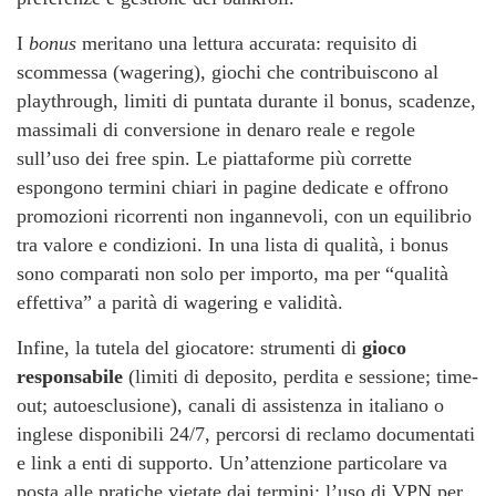
I
bonus
meritano una lettura accurata: requisito di
scommessa (wagering), giochi che contribuiscono al
playthrough, limiti di puntata durante il bonus, scadenze,
massimali di conversione in denaro reale e regole
sull’uso dei free spin. Le piattaforme più corrette
espongono termini chiari in pagine dedicate e offrono
promozioni ricorrenti non ingannevoli, con un equilibrio
tra valore e condizioni. In una lista di qualità, i bonus
sono comparati non solo per importo, ma per “qualità
effettiva” a parità di wagering e validità.
Infine, la tutela del giocatore: strumenti di
gioco
responsabile
(limiti di deposito, perdita e sessione; time-
out; autoesclusione), canali di assistenza in italiano o
inglese disponibili 24/7, percorsi di reclamo documentati
e link a enti di supporto. Un’attenzione particolare va
posta alle pratiche vietate dai termini: l’uso di VPN per