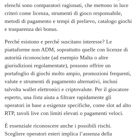
elenchi sono comparatori ragionati, che mettono in luce
criteri come licenza, strumenti di gioco responsabile,
metodi di pagamento e tempi di prelievo, catalogo giochi
e trasparenza dei bonus.
Perché esistono e perché suscitano interesse? Le
piattaforme non ADM, soprattutto quelle con licenze di
autorità riconosciute (ad esempio Malta o altre
giurisdizioni regolamentate), possono offrire un
portafoglio di giochi molto ampio, promozioni frequenti,
valute e strumenti di pagamento alternativi, inclusi
talvolta wallet elettronici e criptovalute. Per il giocatore
esperto, una
lista
aiuta a filtrare rapidamente gli
operatori in base a esigenze specifiche, come slot ad alto
RTP, tavoli live con limiti elevati o pagamenti veloci.
È essenziale riconoscere anche i possibili rischi.
Scegliere operatori esteri implica l’assenza della