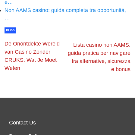
e…
Non AAMS casino: guida completa tra opportunità,
…
BLOG
De Onontdekte Wereld
Lista casino non AAMS:
van Casino Zonder
guida pratica per navigare
CRUKS: Wat Je Moet
tra alternative, sicurezza
Weten
e bonus
Contact Us