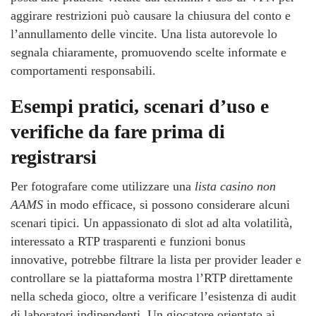
aggirare restrizioni può causare la chiusura del conto e
l’annullamento delle vincite. Una lista autorevole lo
segnala chiaramente, promuovendo scelte informate e
comportamenti responsabili.
Esempi pratici, scenari d’uso e
verifiche da fare prima di
registrarsi
Per fotografare come utilizzare una
lista casino non
AAMS
in modo efficace, si possono considerare alcuni
scenari tipici. Un appassionato di slot ad alta volatilità,
interessato a RTP trasparenti e funzioni bonus
innovative, potrebbe filtrare la lista per provider leader e
controllare se la piattaforma mostra l’RTP direttamente
nella scheda gioco, oltre a verificare l’esistenza di audit
di laboratori indipendenti. Un giocatore orientato ai