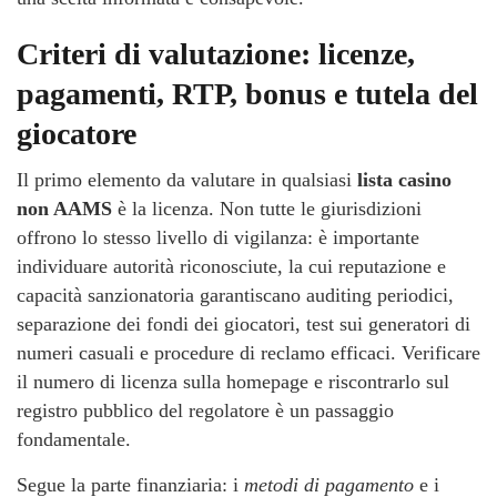
Criteri di valutazione: licenze,
pagamenti, RTP, bonus e tutela del
giocatore
Il primo elemento da valutare in qualsiasi
lista casino
non AAMS
è la licenza. Non tutte le giurisdizioni
offrono lo stesso livello di vigilanza: è importante
individuare autorità riconosciute, la cui reputazione e
capacità sanzionatoria garantiscano auditing periodici,
separazione dei fondi dei giocatori, test sui generatori di
numeri casuali e procedure di reclamo efficaci. Verificare
il numero di licenza sulla homepage e riscontrarlo sul
registro pubblico del regolatore è un passaggio
fondamentale.
Segue la parte finanziaria: i
metodi di pagamento
e i