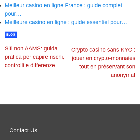
Meilleur casino en ligne France : guide complet
pour…
Meilleure casino en ligne : guide essentiel pour…
BLOG
Siti non AAMS: guida
Crypto casino sans KYC :
pratica per capire rischi,
jouer en crypto-monnaies
controlli e differenze
tout en préservant son
anonymat
Contact Us