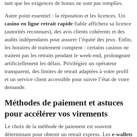
tant que les exigences de bonus ne sont pas remplies.
Autre point essentiel : la réputation et les licences. Un
casino en ligne retrait rapide
fiable affichera sa licence
(autorités reconnues), des avis clients cohérents et des
audits indépendants pour assurer l’équité des jeux. Enfin,
les horaires de traitement comptent : certains casinos ne
traitent pas les retraits pendant le week-end, prolongeant
artificiellement les délais. Privilégiez un opérateur
transparent, des limites de retrait adaptées à votre profil
et un service client accessible pour suivre l’état de votre
demande.
Méthodes de paiement et astuces
pour accélérer vos virements
Le choix de la méthode de paiement est souvent
déterminant pour obtenir un retrait express. Les
e-wallets