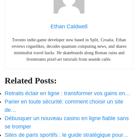
Ethan Caldwell
Toronto indie-game developer now based in Split, Croatia. Ethan
reviews roguelikes, decodes quantum computing news, and shares
minimalist travel hacks. He skateboards along Roman ruins and
livestreams pixel-art tutorials from seaside cafés.
Related Posts:
Retraits éclair en ligne : transformer vos gains en…
Parier en toute sécurité: comment choisir un site
de…
Débusquer un nouveau casino en ligne fiable sans
se tromper
Sites de paris sportifs : le guide stratégique pour…