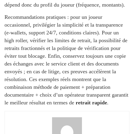
dépend donc du profil du joueur (fréquence, montants).
Recommandations pratiques : pour un joueur
occasionnel, privilégier la simplicité et la transparence
(e-wallets, support 24/7, conditions claires). Pour un
high roller, vérifier les limites de retrait, la possibilité de
retraits fractionnés et la politique de vérification pour
éviter tout blocage. Enfin, conservez toujours une copie
des échanges avec le service client et des documents
envoyés ; en cas de litige, ces preuves accélèrent la
résolution. Ces exemples réels montrent que la
combinaison méthode de paiement + préparation
documentaire + choix d’un opérateur transparent garantit
le meilleur résultat en termes de
retrait rapide
.