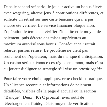
Dans le second scénario, le joueur active un bonus élevé
avec wagering, alterne jeux à contributions différentes, et
sollicite un retrait sur une carte bancaire qui n’a pas
encore été vérifiée. Le service financier bloque alors
l’opération le temps de vérifier l’identité et le moyen de
paiement, puis détecte des mises supérieures au
maximum autorisé sous bonus. Conséquence : retrait
retardé, parfois refusé. Le problème ne vient pas
seulement de l’opérateur, mais du manque d’anticipation.
Un casino sérieux énonce ces règles en amont, mais c’est
au joueur d’aligner sa stratégie s’il vise un
retrait rapide
.
Pour faire votre choix, appliquez cette checklist pratique.
Un : licence reconnue et informations de paiement
détaillées, visibles dès la page d’accueil ou la section
“Banque”. Deux : KYC proactif, avec outil de
téléchargement fluide, délais moyen de vérification