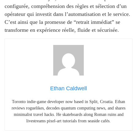
configurée, compréhension des règles et sélection d’un
opérateur qui investit dans l’automatisation et le service.
C’est ainsi que la promesse de “retrait immédiat” se
transforme en expérience réelle, fluide et sécurisée.
Ethan Caldwell
Toronto indie-game developer now based in Split, Croatia. Ethan
reviews roguelikes, decodes quantum computing news, and shares
minimalist travel hacks. He skateboards along Roman ruins and
livestreams pixel-art tutorials from seaside cafés.