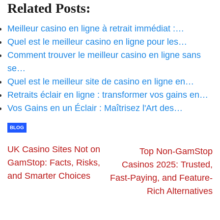
Related Posts:
Meilleur casino en ligne à retrait immédiat :…
Quel est le meilleur casino en ligne pour les…
Comment trouver le meilleur casino en ligne sans
se…
Quel est le meilleur site de casino en ligne en…
Retraits éclair en ligne : transformer vos gains en…
Vos Gains en un Éclair : Maîtrisez l'Art des…
BLOG
UK Casino Sites Not on
Top Non-GamStop
GamStop: Facts, Risks,
Casinos 2025: Trusted,
and Smarter Choices
Fast-Paying, and Feature-
Rich Alternatives