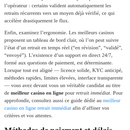
l’opérateur : certains valident automatiquement les
retraits récurrents vers un moyen déjà vérifié, ce qui
accélère drastiquement le flux.
Enfin, examinez l’ergonomie. Les meilleurs casinos
proposent un tableau de bord clair, où l’on peut suivre
l’état d’un retrait en temps réel (“en révision”, “validé”,
“envoyé”). L’existence d’un support en direct 24/7,
formé aux questions de paiement, est déterminante.
Lorsque tout est aligné — licence solide, KYC anticipé,
méthodes rapides, limites élevées, interface transparente
— vous avez devant vous un véritable candidat au titre
de
meilleur casino en ligne
pour
retrait immédiat
. Pour
approfondir, consultez aussi ce guide dédié au
meilleur
casino en ligne retrait immédiat
afin d’affiner vos
critères et vos attentes.