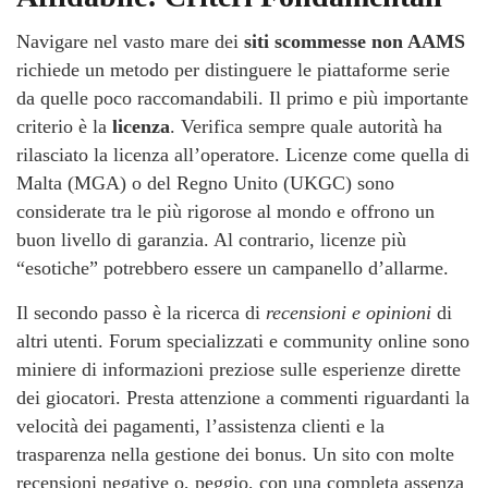
Navigare nel vasto mare dei
siti scommesse non AAMS
richiede un metodo per distinguere le piattaforme serie
da quelle poco raccomandabili. Il primo e più importante
criterio è la
licenza
. Verifica sempre quale autorità ha
rilasciato la licenza all’operatore. Licenze come quella di
Malta (MGA) o del Regno Unito (UKGC) sono
considerate tra le più rigorose al mondo e offrono un
buon livello di garanzia. Al contrario, licenze più
“esotiche” potrebbero essere un campanello d’allarme.
Il secondo passo è la ricerca di
recensioni e opinioni
di
altri utenti. Forum specializzati e community online sono
miniere di informazioni preziose sulle esperienze dirette
dei giocatori. Presta attenzione a commenti riguardanti la
velocità dei pagamenti, l’assistenza clienti e la
trasparenza nella gestione dei bonus. Un sito con molte
recensioni negative o, peggio, con una completa assenza