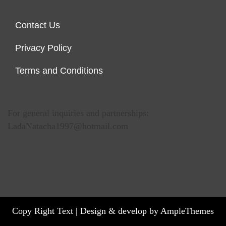
Contact Us
Privacy Policy
Terms and Conditions
For general inquiries and partnerships:
LadaNatacha1997@hotmail.com
Copy Right Text |
Design & develop by AmpleThemes