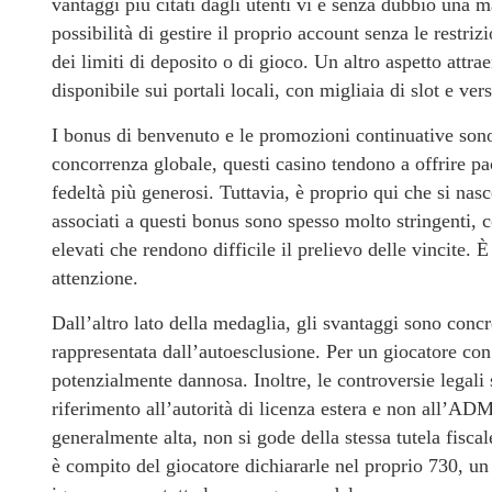
vantaggi più citati dagli utenti vi è senza dubbio una m
possibilità di gestire il proprio account senza le restr
dei limiti di deposito o di gioco. Un altro aspetto attra
disponibile sui portali locali, con migliaia di slot e ver
I bonus di benvenuto e le promozioni continuative sono
concorrenza globale, questi casino tendono a offrire p
fedeltà più generosi. Tuttavia, è proprio qui che si nasc
associati a questi bonus sono spesso molto stringenti, 
elevati che rendono difficile il prelievo delle vincite.
attenzione.
Dall’altro lato della medaglia, gli svantaggi sono concr
rappresentata dall’autoesclusione. Per un giocatore co
potenzialmente dannosa. Inoltre, le controversie legali
riferimento all’autorità di licenza estera e non all’ADM
generalmente alta, non si gode della stessa tutela fiscal
è compito del giocatore dichiararle nel proprio 730, 