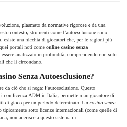
evoluzione, plasmato da normative rigorose e da una
questo contesto, strumenti come l’autoesclusione sono
a, esiste una nicchia di giocatori che, per le ragioni più
 quei portali noti come
online casino senza
 essere analizzato in profondità, comprendendo non solo
li che li circondano.
asino Senza Autoesclusione?
re da ciò che si nega: l’autoesclusione. Questo
ri con licenza ADM in Italia, permette a un giocatore di
siti di gioco per un periodo determinato. Un
casino senza
o tipicamente sotto licenze internazionali (come quelle di
iana, non aderisce a questo sistema di