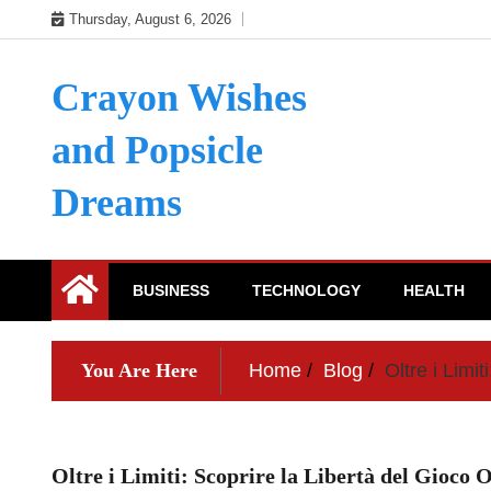
Skip
Thursday, August 6, 2026
to
content
Crayon Wishes
and Popsicle
Dreams
BUSINESS
TECHNOLOGY
HEALTH
You Are Here
Home
Blog
Oltre i Limi
Oltre i Limiti: Scoprire la Libertà del Gioco 