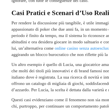
ignorare, con tutte le conseguenze del caso.
Casi Pratici e Scenari d’Uso Real
Per rendere la discussione più tangibile, è utile immag
appassionato di poker che due anni fa, in un momento di 
periodo è finito da tempo, ma il sistema lo riconosce 
abitudini e ora desidera giocare in modo saltuario e con
lui, un’alternativa come
online casino senza autoesclus
aggirando un blocco burocratico che non riflette più la 
Un altro esempio è quello di Lucia, una giocatrice amato
che molti dei titoli più innovativi e di brand famosi no
italiano dove è registrata. La sua ricerca di novità e in
offrono un catalogo di migliaia di giochi, soddisfacend
d’azzardo. Per Lucia, la scelta è dettata dalla varietà e
Questi casi evidenziano come il fenomeno non sia monoli
chi, purtroppo, per continuare un comportamento patolo