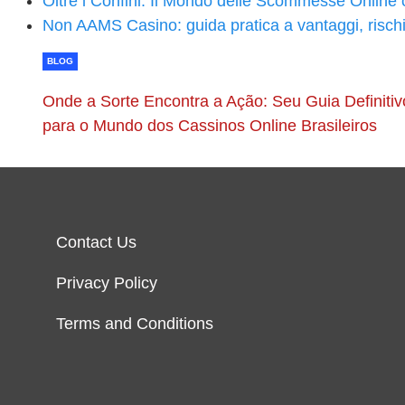
Oltre i Confini: Il Mondo delle Scommesse Onlin
Non AAMS Casino: guida pratica a vantaggi, risc
BLOG
Onde a Sorte Encontra a Ação: Seu Guia Definitiv
para o Mundo dos Cassinos Online Brasileiros
Contact Us
Privacy Policy
Terms and Conditions