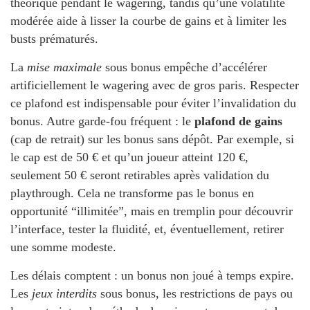
théorique pendant le wagering, tandis qu’une volatilité
modérée aide à lisser la courbe de gains et à limiter les
busts prématurés.
La
mise maximale
sous bonus empêche d’accélérer
artificiellement le wagering avec de gros paris. Respecter
ce plafond est indispensable pour éviter l’invalidation du
bonus. Autre garde-fou fréquent : le
plafond de gains
(cap de retrait) sur les bonus sans dépôt. Par exemple, si
le cap est de 50 € et qu’un joueur atteint 120 €,
seulement 50 € seront retirables après validation du
playthrough. Cela ne transforme pas le bonus en
opportunité “illimitée”, mais en tremplin pour découvrir
l’interface, tester la fluidité, et, éventuellement, retirer
une somme modeste.
Les délais comptent : un bonus non joué à temps expire.
Les
jeux interdits
sous bonus, les restrictions de pays ou