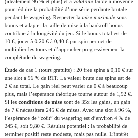
(idéalement 96 % et plus) et à
volatilité
faible à moyenne
pour réduire la probabilité d’une série perdante brutale
pendant le wagering. Respecter la
mise maximale
sous
bonus et adapter la taille de mise à la bankroll bonus
contribue à la longévité du jeu. Si le bonus total est de
10 €, jouer à 0,20 € à 0,40 € par spin permet de
multiplier les tours et d’approcher progressivement la
complétude du wagering.
Étude de cas 1 (tours gratuits) : 20 free spins à 0,10 € sur
une slot à 96 % de RTP. La valeur brute des spins est de
2 € au total. Le gain réel peut varier de 0 € à beaucoup
plus, mais l’espérance théorique tourne autour de 1,92 €.
Si les
conditions de mise
sont de 35x les gains, un gain
de 7 € nécessitera 245 € de mises. Avec une slot à 96 %,
l’espérance de “coût” du wagering est d’environ 4 % de
245 €, soit 9,80 €. Résultat potentiel : la probabilité de
terminer positif reste modeste, mais pas nulle. L’intérêt