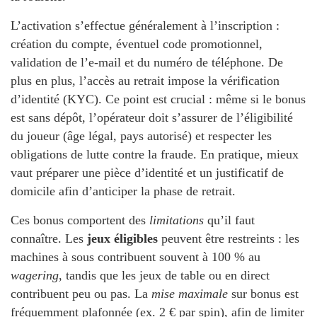
L’activation s’effectue généralement à l’inscription :
création du compte, éventuel code promotionnel,
validation de l’e-mail et du numéro de téléphone. De
plus en plus, l’accès au retrait impose la vérification
d’identité (KYC). Ce point est crucial : même si le bonus
est sans dépôt, l’opérateur doit s’assurer de l’éligibilité
du joueur (âge légal, pays autorisé) et respecter les
obligations de lutte contre la fraude. En pratique, mieux
vaut préparer une pièce d’identité et un justificatif de
domicile afin d’anticiper la phase de retrait.
Ces bonus comportent des
limitations
qu’il faut
connaître. Les
jeux éligibles
peuvent être restreints : les
machines à sous contribuent souvent à 100 % au
wagering
, tandis que les jeux de table ou en direct
contribuent peu ou pas. La
mise maximale
sur bonus est
fréquemment plafonnée (ex. 2 € par spin), afin de limiter