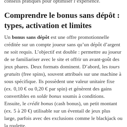
conseils pratiques pour optimiser l’expérience.
Comprendre le bonus sans dépôt :
types, activation et limites
Un
bonus sans dépôt
est une offre promotionnelle
créditée sur un compte joueur sans qu’un dépôt d’argent
ne soit requis. L’objectif est double : permettre au joueur
de se familiariser avec le site et offrir un avant-goût des
jeux phares. Deux formats dominent. D’abord, les
tours
gratuits
(free spins), souvent attribués sur une machine à
sous spécifique. Ils possèdent une valeur unitaire fixe
(ex. 0,10 € ou 0,20 € par spin) et génèrent des gains
convertibles en
solde bonus
soumis à conditions.
Ensuite, le
crédit bonus
(cash bonus), un petit montant
(ex. 5 à 20 €) utilisable sur un éventail de jeux plus
large, parfois avec des exclusions comme le blackjack ou
la roulette.