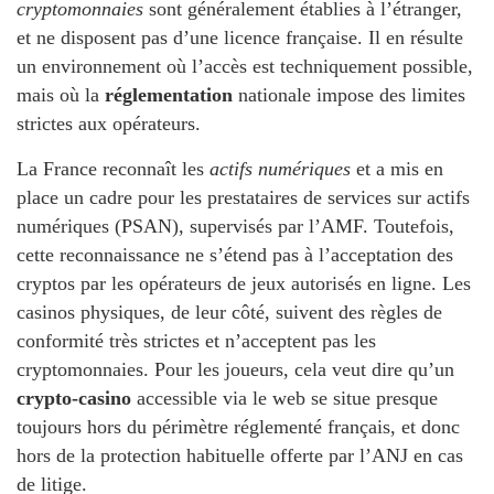
cryptomonnaies
sont généralement établies à l’étranger,
et ne disposent pas d’une licence française. Il en résulte
un environnement où l’accès est techniquement possible,
mais où la
réglementation
nationale impose des limites
strictes aux opérateurs.
La France reconnaît les
actifs numériques
et a mis en
place un cadre pour les prestataires de services sur actifs
numériques (PSAN), supervisés par l’AMF. Toutefois,
cette reconnaissance ne s’étend pas à l’acceptation des
cryptos par les opérateurs de jeux autorisés en ligne. Les
casinos physiques, de leur côté, suivent des règles de
conformité très strictes et n’acceptent pas les
cryptomonnaies. Pour les joueurs, cela veut dire qu’un
crypto-casino
accessible via le web se situe presque
toujours hors du périmètre réglementé français, et donc
hors de la protection habituelle offerte par l’ANJ en cas
de litige.