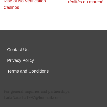
Rise of No Verification
réalités du marché
Casinos
Contact Us
Privacy Policy
Terms and Conditions
For general inquiries and partnerships:
LadaNatacha1997@hotmail.com