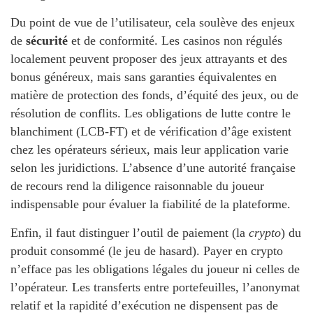
Du point de vue de l’utilisateur, cela soulève des enjeux
de
sécurité
et de conformité. Les casinos non régulés
localement peuvent proposer des jeux attrayants et des
bonus généreux, mais sans garanties équivalentes en
matière de protection des fonds, d’équité des jeux, ou de
résolution de conflits. Les obligations de lutte contre le
blanchiment (LCB-FT) et de vérification d’âge existent
chez les opérateurs sérieux, mais leur application varie
selon les juridictions. L’absence d’une autorité française
de recours rend la diligence raisonnable du joueur
indispensable pour évaluer la fiabilité de la plateforme.
Enfin, il faut distinguer l’outil de paiement (la
crypto
) du
produit consommé (le jeu de hasard). Payer en crypto
n’efface pas les obligations légales du joueur ni celles de
l’opérateur. Les transferts entre portefeuilles, l’anonymat
relatif et la rapidité d’exécution ne dispensent pas de