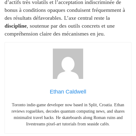
d’actifs très volatils et l’acceptation indiscriminée de
bonus à conditions opaques conduisent fréquemment à
des résultats défavorables. L’axe central reste la
discipline
, soutenue par des outils concrets et une
compréhension claire des mécanismes en jeu.
Ethan Caldwell
Toronto indie-game developer now based in Split, Croatia. Ethan
reviews roguelikes, decodes quantum computing news, and shares
minimalist travel hacks. He skateboards along Roman ruins and
livestreams pixel-art tutorials from seaside cafés.