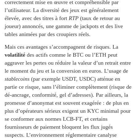
correctement mise en œuvre et compréhensible par
l’utilisateur. La diversité des jeux est généralement
élevée, avec des titres à fort
RTP
(taux de retour au
joueur) annoncés, une gamme de jackpots et des live
tables animées par des croupiers réels.
Mais ces avantages s’accompagnent de risques. La
volatilité
des actifs comme le BTC ou l’ETH peut
aggraver les pertes ou réduire la valeur d’un retrait entre
le moment du jeu et la conversion en euros. L’usage de
stablecoins
(par exemple USDT, USDC) atténue en
partie ce risque, sans l’éliminer complètement (risque de
dé-ancrage, conformité, gel d’adresses). Par ailleurs, la
promesse d’anonymat est souvent exagérée : de plus en
plus d’opérateurs sérieux exigent un KYC minimal pour
se conformer aux normes LCB-FT, et certains
fournisseurs de paiement bloquent les flux jugés
suspects. L’environnement réglementaire canalyse