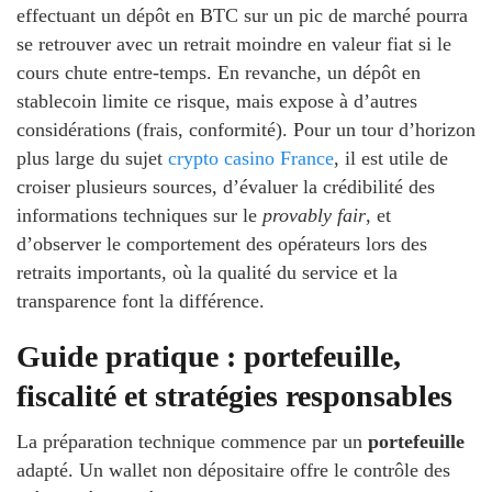
effectuant un dépôt en BTC sur un pic de marché pourra
se retrouver avec un retrait moindre en valeur fiat si le
cours chute entre-temps. En revanche, un dépôt en
stablecoin limite ce risque, mais expose à d’autres
considérations (frais, conformité). Pour un tour d’horizon
plus large du sujet
crypto casino France
, il est utile de
croiser plusieurs sources, d’évaluer la crédibilité des
informations techniques sur le
provably fair
, et
d’observer le comportement des opérateurs lors des
retraits importants, où la qualité du service et la
transparence font la différence.
Guide pratique : portefeuille,
fiscalité et stratégies responsables
La préparation technique commence par un
portefeuille
adapté. Un wallet non dépositaire offre le contrôle des