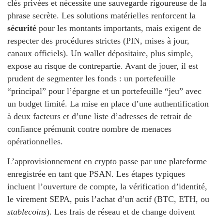
clés privées et nécessite une sauvegarde rigoureuse de la
phrase secrète. Les solutions matérielles renforcent la
sécurité
pour les montants importants, mais exigent de
respecter des procédures strictes (PIN, mises à jour,
canaux officiels). Un wallet dépositaire, plus simple,
expose au risque de contrepartie. Avant de jouer, il est
prudent de segmenter les fonds : un portefeuille
“principal” pour l’épargne et un portefeuille “jeu” avec
un budget limité. La mise en place d’une authentification
à deux facteurs et d’une liste d’adresses de retrait de
confiance prémunit contre nombre de menaces
opérationnelles.
L’approvisionnement en crypto passe par une plateforme
enregistrée en tant que PSAN. Les étapes typiques
incluent l’ouverture de compte, la vérification d’identité,
le virement SEPA, puis l’achat d’un actif (BTC, ETH, ou
stablecoins
). Les frais de réseau et de change doivent