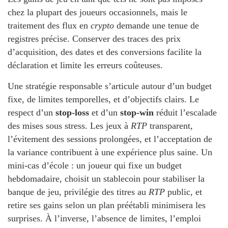
chez la plupart des joueurs occasionnels, mais le
traitement des flux en
crypto
demande une tenue de
registres précise. Conserver des traces des prix
d’acquisition, des dates et des conversions facilite la
déclaration et limite les erreurs coûteuses.
Une stratégie responsable s’articule autour d’un budget
fixe, de limites temporelles, et d’objectifs clairs. Le
respect d’un
stop-loss
et d’un
stop-win
réduit l’escalade
des mises sous stress. Les jeux à
RTP
transparent,
l’évitement des sessions prolongées, et l’acceptation de
la variance contribuent à une expérience plus saine. Un
mini-cas d’école : un joueur qui fixe un budget
hebdomadaire, choisit un stablecoin pour stabiliser la
banque de jeu, privilégie des titres au
RTP
public, et
retire ses gains selon un plan préétabli minimisera les
surprises. À l’inverse, l’absence de limites, l’emploi