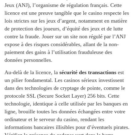
Jeux (ANJ), l’organisme de régulation français. Cette
licence est une preuve tangible que le casino respecte les
lois strictes sur les jeux d’argent, notamment en matière
de protection des joueurs, d’équité des jeux et de lutte
contre la fraude. Jouer sur un site non régulé par l’ANJ
expose à des risques considérables, allant de la non-
paiement des gains à l’utilisation frauduleuse des
données personnelles.
Au-delà de la licence, la
sécurité des transactions
est
un pilier fondamental. Les casinos sérieux investissent
dans des technologies de cryptage de pointe, comme le
protocole SSL (Secure Socket Layer) 256 bits. Cette
technologie, identique à celle utilisée par les banques en
ligne, brouille toutes les données échangées entre votre
ordinateur et le serveur du casino, rendant les
informations bancaires illisibles pour d’éventuels pirates.