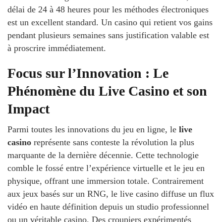
délai de 24 à 48 heures pour les méthodes électroniques
est un excellent standard. Un casino qui retient vos gains
pendant plusieurs semaines sans justification valable est
à proscrire immédiatement.
Focus sur l’Innovation : Le
Phénomène du Live Casino et son
Impact
Parmi toutes les innovations du jeu en ligne, le
live
casino
représente sans conteste la révolution la plus
marquante de la dernière décennie. Cette technologie
comble le fossé entre l’expérience virtuelle et le jeu en
physique, offrant une immersion totale. Contrairement
aux jeux basés sur un RNG, le live casino diffuse un flux
vidéo en haute définition depuis un studio professionnel
ou un véritable casino. Des croupiers expérimentés