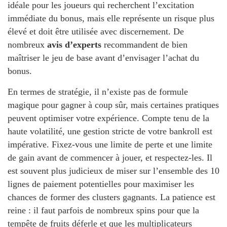
idéale pour les joueurs qui recherchent l’excitation
immédiate du bonus, mais elle représente un risque plus
élevé et doit être utilisée avec discernement. De
nombreux
avis d’experts
recommandent de bien
maîtriser le jeu de base avant d’envisager l’achat du
bonus.
En termes de stratégie, il n’existe pas de formule
magique pour gagner à coup sûr, mais certaines pratiques
peuvent optimiser votre expérience. Compte tenu de la
haute volatilité, une gestion stricte de votre bankroll est
impérative. Fixez-vous une limite de perte et une limite
de gain avant de commencer à jouer, et respectez-les. Il
est souvent plus judicieux de miser sur l’ensemble des 10
lignes de paiement potentielles pour maximiser les
chances de former des clusters gagnants. La patience est
reine : il faut parfois de nombreux spins pour que la
tempête de fruits déferle et que les multiplicateurs