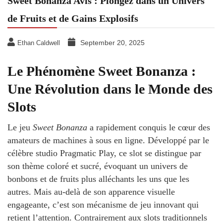
Sweet Bonanza Avis : Plongez dans un Univers
de Fruits et de Gains Explosifs
September 20, 2025
Ethan Caldwell
Le Phénomène Sweet Bonanza :
Une Révolution dans le Monde des
Slots
Le jeu
Sweet Bonanza
a rapidement conquis le cœur des
amateurs de machines à sous en ligne. Développé par le
célèbre studio Pragmatic Play, ce slot se distingue par
son thème coloré et sucré, évoquant un univers de
bonbons et de fruits plus alléchants les uns que les
autres. Mais au-delà de son apparence visuelle
engageante, c’est son mécanisme de jeu innovant qui
retient l’attention. Contrairement aux slots traditionnels