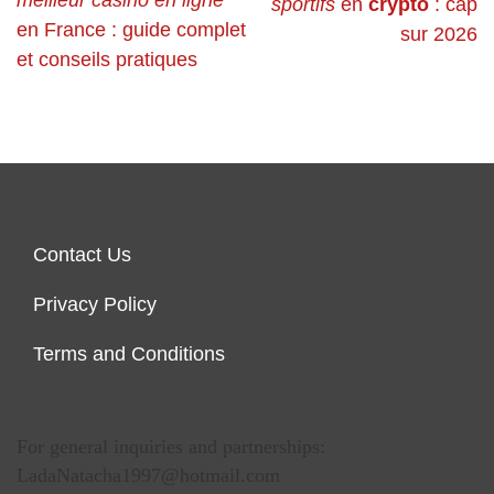
meilleur casino en ligne
sportifs
en
crypto
: cap
en France : guide complet
sur 2026
et conseils pratiques
Contact Us
Privacy Policy
Terms and Conditions
For general inquiries and partnerships:
LadaNatacha1997@hotmail.com