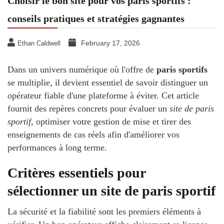
Choisir le bon site pour vos paris sportifs :
conseils pratiques et stratégies gagnantes
February 17, 2026
Ethan Caldwell
Dans un univers numérique où l'offre de
paris sportifs
se multiplie, il devient essentiel de savoir distinguer un
opérateur fiable d'une plateforme à éviter. Cet article
fournit des repères concrets pour évaluer un
site de paris
sportif
, optimiser votre gestion de mise et tirer des
enseignements de cas réels afin d'améliorer vos
performances à long terme.
Critères essentiels pour
sélectionner un
site de paris sportif
La sécurité et la fiabilité sont les premiers éléments à