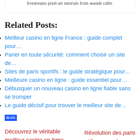
livestreams pixel-art tutorials from seaside cafés.
Related Posts:
Meilleur casino en ligne France : guide complet
pour…
Parier en toute sécurité: comment choisir un site
de…
Sites de paris sportifs : le guide stratégique pour…
Meilleure casino en ligne : guide essentiel pour…
Débusquer un nouveau casino en ligne fiable sans
se tromper
Le guide décisif pour trouver le meilleur site de…
BLOG
Découvrez le véritable
Révolution des
paris