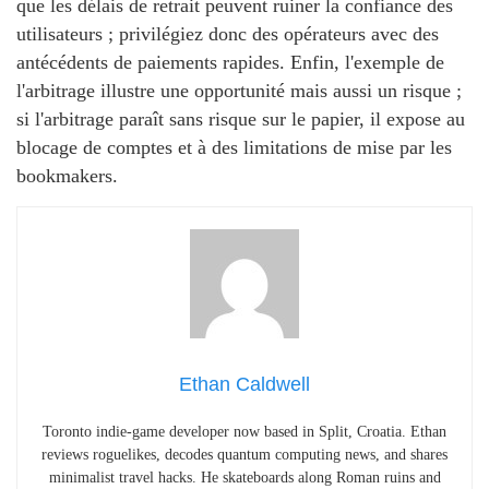
que les délais de retrait peuvent ruiner la confiance des
utilisateurs ; privilégiez donc des opérateurs avec des
antécédents de paiements rapides. Enfin, l'exemple de
l'arbitrage illustre une opportunité mais aussi un risque ;
si l'arbitrage paraît sans risque sur le papier, il expose au
blocage de comptes et à des limitations de mise par les
bookmakers.
Ethan Caldwell
Toronto indie-game developer now based in Split, Croatia. Ethan
reviews roguelikes, decodes quantum computing news, and shares
minimalist travel hacks. He skateboards along Roman ruins and