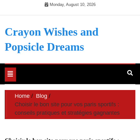
Skip
Monday, August 10, 2026
to
content
Crayon Wishes and
Popsicle Dreams
Toggle
navigation
Home
Blog
Choisir le bon site pour vos paris sportifs :
conseils pratiques et stratégies gagnantes