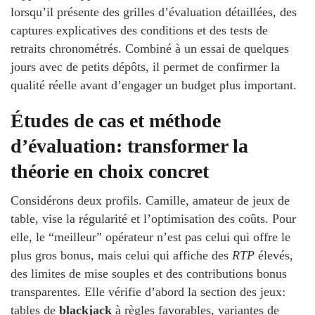
lorsqu’il présente des grilles d’évaluation détaillées, des
captures explicatives des conditions et des tests de
retraits chronométrés. Combiné à un essai de quelques
jours avec de petits dépôts, il permet de confirmer la
qualité réelle avant d’engager un budget plus important.
Études de cas et méthode
d’évaluation: transformer la
théorie en choix concret
Considérons deux profils. Camille, amateur de jeux de
table, vise la régularité et l’optimisation des coûts. Pour
elle, le “meilleur” opérateur n’est pas celui qui offre le
plus gros bonus, mais celui qui affiche des
RTP
élevés,
des limites de mise souples et des contributions bonus
transparentes. Elle vérifie d’abord la section des jeux:
tables de
blackjack
à règles favorables, variantes de