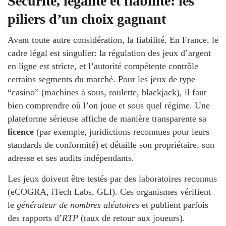
Sécurité, légalité et fiabilité: les
piliers d’un choix gagnant
Avant toute autre considération, la fiabilité. En France, le
cadre légal est singulier: la régulation des jeux d’argent
en ligne est stricte, et l’autorité compétente contrôle
certains segments du marché. Pour les jeux de type
“casino” (machines à sous, roulette, blackjack), il faut
bien comprendre où l’on joue et sous quel régime. Une
plateforme sérieuse affiche de manière transparente sa
licence
(par exemple, juridictions reconnues pour leurs
standards de conformité) et détaille son propriétaire, son
adresse et ses audits indépendants.
Les jeux doivent être testés par des laboratoires reconnus
(eCOGRA, iTech Labs, GLI). Ces organismes vérifient
le
générateur de nombres aléatoires
et publient parfois
des rapports d’
RTP
(taux de retour aux joueurs).