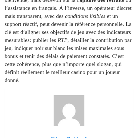
bienvenue, mais décevoir sur la
rapidité des retraits
ou
l’assistance en français. À l’inverse, un opérateur discret
mais transparent, avec des
conditions lisibles
et un
support réactif, peut devenir la référence personnelle. La
clé est d’aligner ses objectifs de jeu avec des indicateurs
mesurables: publier les
RTP
, détailler la contribution par
jeu, indiquer noir sur blanc les mises maximales sous
bonus et tenir des délais de paiement constatés. C’est
cette cohérence, plus que n’importe quel slogan, qui
définit réellement le meilleur casino pour un joueur
donné.