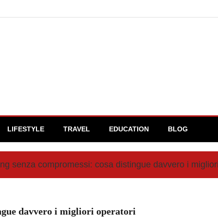
LIFESTYLE
TRAVEL
EDUCATION
BLOG
ng senza compromessi: cosa distingue davvero i migliori
gue davvero i migliori operatori