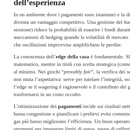
dell’esperienza
In un ambiente dove i pagamenti sono istantanei e la dis
diventa un vantaggio competitivo. Una gestione del
ba
sessione) riduce la probabilità di esaurire i fondi duran
meccanismi di hedging quando la volatilità di mercato 
che oscillazioni improvvise amplifichino le perdite.
La conoscenza dell’
edge della casa
è fondamentale. Sl
matematico, mentre in titoli con scelta strategica (come
al minimo. Nei giochi “
provably fair
”, la verifica dei 
non muta l’aspettativa: serve per tutelare l’integrità,
l’edge se il wagering è ragionevole e il contributo dei 
trasformarsi in un costo occulto.
L’ottimizzazione dei
pagamenti
incide sui risultati net
bassa congestione e pianificare i prelievi evita commissi
gas più basso migliorano l’efficienza. Un buon operator
strumenti per impostare limiti di spesa, pause di raff