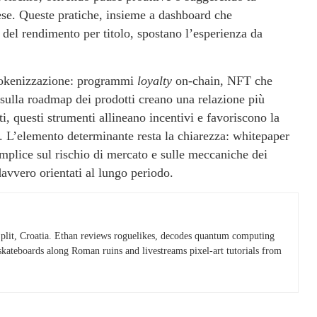
ese. Queste pratiche, insieme a dashboard che
del rendimento per titolo, spostano l’esperienza da
a tokenizzazione: programmi
loyalty
on-chain, NFT che
sulla roadmap dei prodotti creano una relazione più
ti, questi strumenti allineano incentivi e favoriscono la
o. L’elemento determinante resta la chiarezza: whitepaper
semplice sul rischio di mercato e sulle meccaniche dei
davvero orientati al lungo periodo.
plit, Croatia. Ethan reviews roguelikes, decodes quantum computing
skateboards along Roman ruins and livestreams pixel-art tutorials from