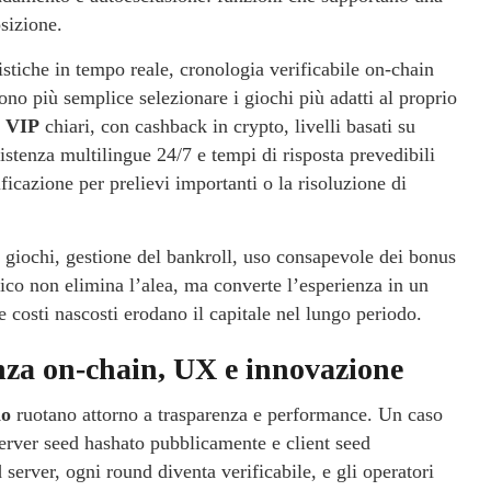
sizione.
tistiche in tempo reale, cronologia verificabile on-chain
ono più semplice selezionare i giochi più adatti al proprio
i
VIP
chiari, con cashback in crypto, livelli basati su
istenza multilingue 24/7 e tempi di risposta prevedibili
ficazione per prelievi importanti o la risoluzione di
i giochi, gestione del bankroll, uso consapevole dei bonus
ico non elimina l’alea, ma converte l’esperienza in un
 costi nascosti erodano il capitale nel lungo periodo.
enza on-chain, UX e innovazione
no
ruotano attorno a trasparenza e performance. Un caso
erver seed hashato pubblicamente e client seed
 server, ogni round diventa verificabile, e gli operatori