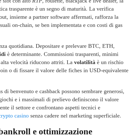
e slot con alto
RTP
, roulette, blackjack e live dealer, la
ca trasparente è un segno di maturità. La verifica
ut, insieme a partner software affermati, rafforza la
asuali on-chain, se ben implementata e con costi di gas
ienza quotidiana. Depositare e prelevare BTC, ETH,
idi
è determinante. Commissioni trasparenti, minimi
alta velocità riducono attriti. La
volatilità
è un rischio
coin o di fissare il valore delle fiches in USD-equivalente
us di benvenuto e cashback possono sembrare generosi,
 giochi e i massimali di prelievo definiscono il valore
nte il settore e confrontano aspetti tecnici e
crypto casino
senza cadere nel marketing superficiale.
 bankroll e ottimizzazione