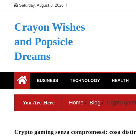
Skip
Saturday, August 8, 2026
to
content
Crayon Wishes
and Popsicle
Dreams
BUSINESS
TECHNOLOGY
HEALTH
You Are Here
Home
Blog
Crypto gami
Crypto gaming senza compromessi: cosa distin