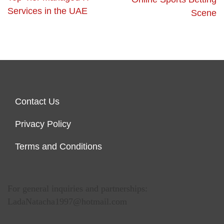
Services in the UAE
Scene
Contact Us
Privacy Policy
Terms and Conditions
For general inquiries and partnerships:
LadaNatacha1997@hotmail.com