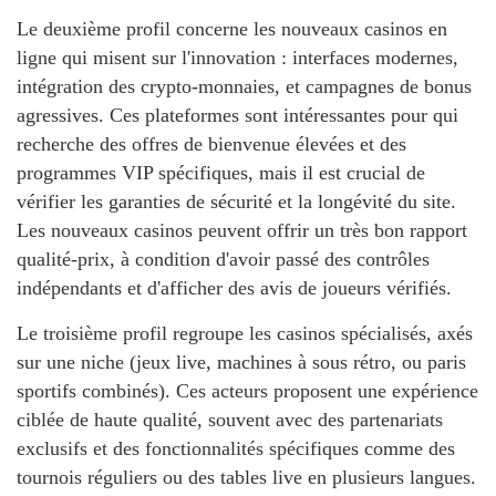
Le deuxième profil concerne les nouveaux casinos en
ligne qui misent sur l'innovation : interfaces modernes,
intégration des crypto-monnaies, et campagnes de bonus
agressives. Ces plateformes sont intéressantes pour qui
recherche des offres de bienvenue élevées et des
programmes VIP spécifiques, mais il est crucial de
vérifier les garanties de sécurité et la longévité du site.
Les nouveaux casinos peuvent offrir un très bon rapport
qualité-prix, à condition d'avoir passé des contrôles
indépendants et d'afficher des avis de joueurs vérifiés.
Le troisième profil regroupe les casinos spécialisés, axés
sur une niche (jeux live, machines à sous rétro, ou paris
sportifs combinés). Ces acteurs proposent une expérience
ciblée de haute qualité, souvent avec des partenariats
exclusifs et des fonctionnalités spécifiques comme des
tournois réguliers ou des tables live en plusieurs langues.