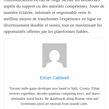
auprès du support ou des autorités compétentes. Jouer de
manière éclairée, informée et responsable reste le
meilleur moyen de transformer l'expérience en ligne en
divertissement durable et serein, tout en maximisant les
opportunités offertes par les plateformes fiables.
Ethan Caldwell
Toronto indie-game developer now based in Split, Croatia. Ethan
reviews roguelikes, decodes quantum computing news, and shares
minimalist travel hacks. He skateboards along Roman ruins and
livestreams pixel-art tutorials from seaside cafés.