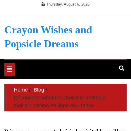
Skip
Thursday, August 6, 2026
to
content
Crayon Wishes and
Popsicle Dreams
Toggle
navigation
Home
Blog
Découvrez comment choisir le véritable
meilleur casino en ligne en France