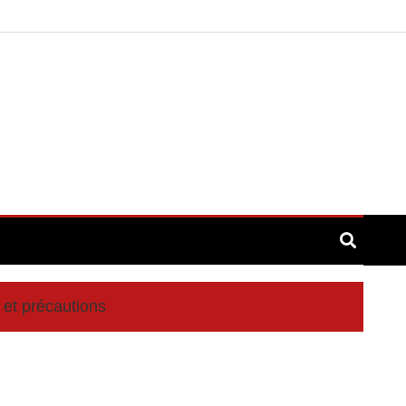
 et précautions