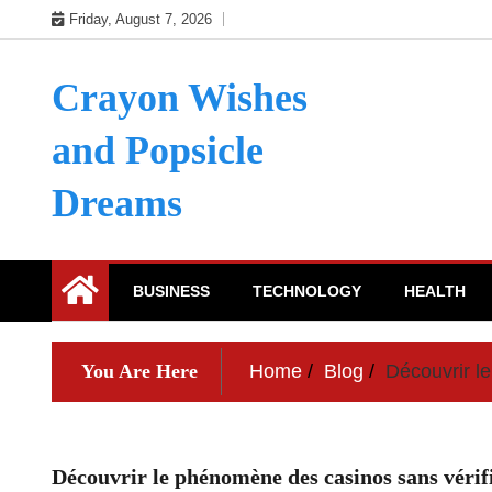
Skip
Friday, August 7, 2026
to
content
Crayon Wishes
and Popsicle
Dreams
BUSINESS
TECHNOLOGY
HEALTH
You Are Here
Home
Blog
Découvrir le
Découvrir le phénomène des casinos sans vérifi