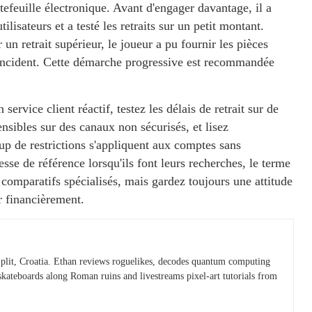
efeuille électronique. Avant d'engager davantage, il a
ilisateurs et a testé les retraits sur un petit montant.
n retrait supérieur, le joueur a pu fournir les pièces
ns incident. Cette démarche progressive est recommandée
 service client réactif, testez les délais de retrait sur de
nsibles sur des canaux non sécurisés, et lisez
p de restrictions s'appliquent aux comptes sans
sse de référence lorsqu'ils font leurs recherches, le terme
 comparatifs spécialisés, mais gardez toujours une attitude
r financièrement.
plit, Croatia. Ethan reviews roguelikes, decodes quantum computing
skateboards along Roman ruins and livestreams pixel-art tutorials from