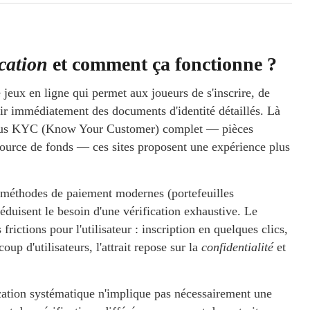
ication
et comment ça fonctionne ?
jeux en ligne qui permet aux joueurs de s'inscrire, de
nir immédiatement des documents d'identité détaillés. Là
cessus KYC (Know Your Customer) complet — pièces
de source de fonds — ces sites proposent une expérience plus
 méthodes de paiement modernes (portefeuilles
éduisent le besoin d'une vérification exhaustive. Le
 frictions pour l'utilisateur : inscription en quelques clics,
up d'utilisateurs, l'attrait repose sur la
confidentialité
et
ication systématique n'implique pas nécessairement une