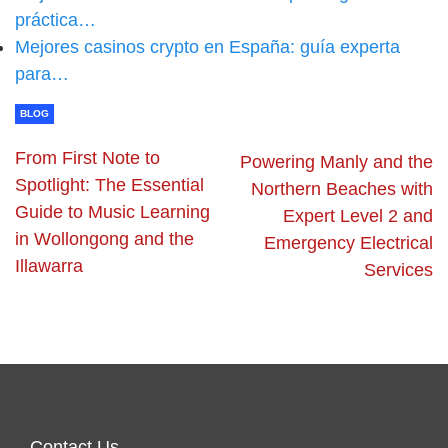
práctica…
Mejores casinos crypto en España: guía experta
para…
BLOG
From First Note to
Powering Manly and the
Spotlight: The Essential
Northern Beaches with
Guide to Music Learning
Expert Level 2 and
in Wollongong and the
Emergency Electrical
Illawarra
Services
Contact Us