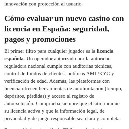
innovación con protección al usuario.
Cómo evaluar un nuevo casino con
licencia en España: seguridad,
pagos y promociones
El primer filtro para cualquier jugador es la
licencia
española
. Un operador autorizado por la autoridad
reguladora nacional cumple con auditorías técnicas,
control de fondos de clientes, políticas AML/KYC y
verificación de edad. Además, las plataformas con
licencia ofrecen herramientas de autolimitación (tiempo,
depósitos, pérdidas) y acceso al registro de
autoexclusión. Comprueba siempre que el sitio indique
su licencia activa y que la información legal, de
privacidad y de juego responsable sea clara y completa.