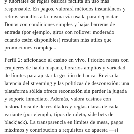
y tutoriales de reglas básicas facilita un uso más
responsable. En pagos, valorará métodos instantáneos y
retiros sencillos a la misma vía usada para depositar.
Bonos con condiciones simples y bajas barreras de
entrada (por ejemplo, giros con rollover moderado
cuando estén disponibles) resultan más útiles que
promociones complejas.
Perfil 2: aficionado al casino en vivo. Prioriza mesas con
crupieres de habla hispana, horarios amplios y variedad
de límites para ajustar la gestión de banca. Revisa la
latencia del streaming y las políticas de desconexión: una
plataforma sólida ofrece reconexión sin perder la jugada
y soporte inmediato. Además, valora casinos con
historial visible de resultados y reglas claras de cada
variante (por ejemplo, tipos de ruleta, side bets de
blackjack). La transparencia en límites de mesa, pagos
máximos y contribución a requisitos de apuesta —si