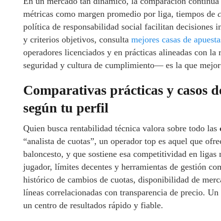
En un mercado tan dinámico, la comparación continua 
métricas como margen promedio por liga, tiempos de
política de responsabilidad social facilitan decisiones
y criterios objetivos, consulta
mejores casas de apuesta
operadores licenciados y en prácticas alineadas con la 
seguridad y cultura de cumplimiento— es la que mejor s
Comparativas prácticas y casos de
según tu perfil
Quien busca rentabilidad técnica valora sobre todo las
“analista de cuotas”, un operador top es aquel que of
baloncesto, y que sostiene esa competitividad en ligas
jugador, límites decentes y herramientas de gestión c
histórico de cambios de cuotas, disponibilidad de merc
líneas correlacionadas con transparencia de precio. Un 
un centro de resultados rápido y fiable.