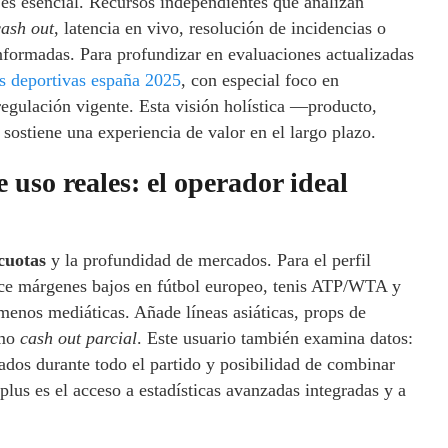
es esencial. Recursos independientes que analizan
cash out
, latencia en vivo, resolución de incidencias o
 informadas. Para profundizar en evaluaciones actualizadas
s deportivas españa 2025
, con especial foco en
regulación vigente. Esta visión holística —producto,
ostiene una experiencia de valor en el largo plazo.
 uso reales: el operador ideal
cuotas
y la profundidad de mercados. Para el perfil
rece márgenes bajos en fútbol europeo, tenis ATP/WTA y
 menos mediáticas. Añade líneas asiáticas, props de
omo
cash out parcial
. Este usuario también examina datos:
ados durante todo el partido y posibilidad de combinar
plus es el acceso a estadísticas avanzadas integradas y a