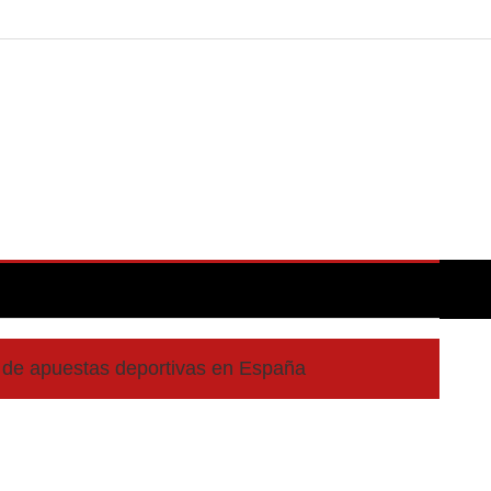
s de apuestas deportivas en España