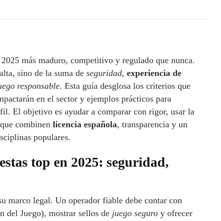
en 2025 más maduro, competitivo y regulado que nunca.
 alta, sino de la suma de
seguridad
,
experiencia de
uego responsable
. Esta guía desglosa los criterios que
mpactarán en el sector y ejemplos prácticos para
fil. El objetivo es ayudar a comparar con rigor, usar la
es que combinen
licencia española
, transparencia y un
isciplinas populares.
estas top en 2025: seguridad,
su marco legal. Un operador fiable debe contar con
 del Juego), mostrar sellos de
juego seguro
y ofrecer