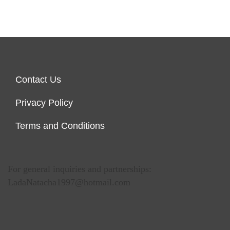
Contact Us
Privacy Policy
Terms and Conditions
For general inquiries and partnerships:
LadaNatacha1997@hotmail.com