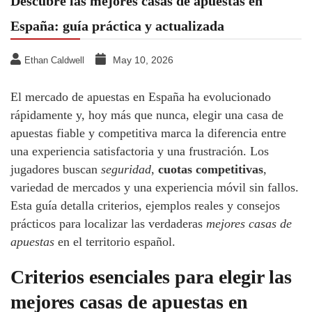
Descubre las mejores casas de apuestas en
España: guía práctica y actualizada
May 10, 2026
Ethan Caldwell
El mercado de apuestas en España ha evolucionado
rápidamente y, hoy más que nunca, elegir una casa de
apuestas fiable y competitiva marca la diferencia entre
una experiencia satisfactoria y una frustración. Los
jugadores buscan
seguridad
,
cuotas competitivas
,
variedad de mercados y una experiencia móvil sin fallos.
Esta guía detalla criterios, ejemplos reales y consejos
prácticos para localizar las verdaderas
mejores casas de
apuestas
en el territorio español.
Criterios esenciales para elegir las
mejores casas de apuestas en