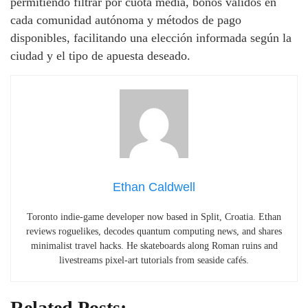
permitiendo filtrar por cuota media, bonos válidos en
cada comunidad autónoma y métodos de pago
disponibles, facilitando una elección informada según la
ciudad y el tipo de apuesta deseado.
Ethan Caldwell
Toronto indie-game developer now based in Split, Croatia. Ethan
reviews roguelikes, decodes quantum computing news, and shares
minimalist travel hacks. He skateboards along Roman ruins and
livestreams pixel-art tutorials from seaside cafés.
Related Posts: