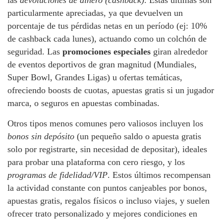
las
devoluciones de dinero (cashback)
. Estas últimas son
particularmente apreciadas, ya que devuelven un
porcentaje de tus pérdidas netas en un período (ej: 10%
de cashback cada lunes), actuando como un colchón de
seguridad. Las
promociones especiales
giran alrededor
de eventos deportivos de gran magnitud (Mundiales,
Super Bowl, Grandes Ligas) u ofertas temáticas,
ofreciendo boosts de cuotas, apuestas gratis si un jugador
marca, o seguros en apuestas combinadas.
Otros tipos menos comunes pero valiosos incluyen los
bonos sin depósito
(un pequeño saldo o apuesta gratis
solo por registrarte, sin necesidad de depositar), ideales
para probar una plataforma con cero riesgo, y los
programas de fidelidad/VIP
. Estos últimos recompensan
la actividad constante con puntos canjeables por bonos,
apuestas gratis, regalos físicos o incluso viajes, y suelen
ofrecer trato personalizado y mejores condiciones en