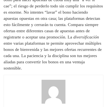
cae”; el riesgo de perderlo todo sin cumplir los requisitos
es enorme. No intentes “lavar” el bono haciendo
apuestas opuestas en otra casa; las plataformas detectan
esto fácilmente y cerrarán tu cuenta. Compara siempre
ofertas entre diferentes casas de apuestas antes de
registrarte o aceptar una promoción. La
diversificación
entre varias plataformas te permite aprovechar múltiples
bonos de bienvenida y las mejores ofertas recurrentes de
cada una. La paciencia y la disciplina son tus mejores
aliadas para convertir los bonos en una ventaja
sostenible.