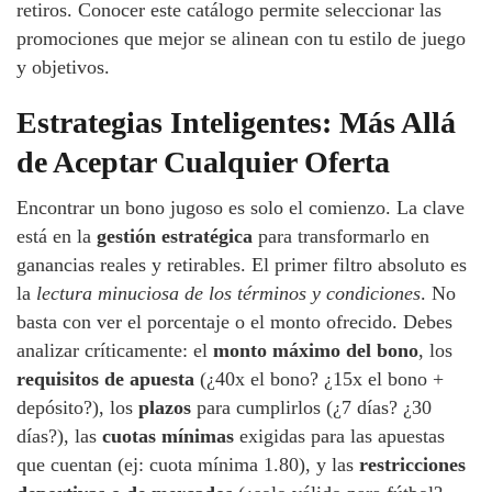
retiros. Conocer este catálogo permite seleccionar las
promociones que mejor se alinean con tu estilo de juego
y objetivos.
Estrategias Inteligentes: Más Allá
de Aceptar Cualquier Oferta
Encontrar un bono jugoso es solo el comienzo. La clave
está en la
gestión estratégica
para transformarlo en
ganancias reales y retirables. El primer filtro absoluto es
la
lectura minuciosa de los términos y condiciones
. No
basta con ver el porcentaje o el monto ofrecido. Debes
analizar críticamente: el
monto máximo del bono
, los
requisitos de apuesta
(¿40x el bono? ¿15x el bono +
depósito?), los
plazos
para cumplirlos (¿7 días? ¿30
días?), las
cuotas mínimas
exigidas para las apuestas
que cuentan (ej: cuota mínima 1.80), y las
restricciones